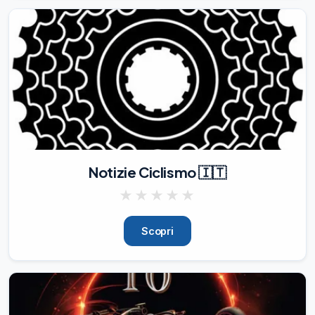
tempo)

ho deciso di riattivare tutti i canali

(li potete trovare tutti su

@miaswonderland

).

I post saranno perlopiù Random, come 
sempre potete mandare le vostre storie

(per

@paranormal_home

),

barzellette/freddure

Notizie Ciclismo 🇮🇹
(per

@troppoagghiacciante

★
★
★
★
★
),

ecc. scrivendo al bot del canale che 
Scopri
seguite.

😊

Ringrazio tutti coloro ch
17/09/20
2.74K
♥️
