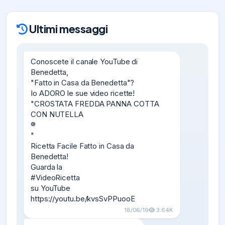
Ultimi messaggi
Conoscete il canale YouTube di 
Benedetta,

"Fatto in Casa da Benedetta"?

Io ADORO le sue video ricette!

"CROSTATA FREDDA PANNA COTTA 
CON NUTELLA

®

"

Ricetta Facile Fatto in Casa da 
Benedetta!

Guarda la

#VideoRicetta

su YouTube

https://youtu.be/kvsSvPPuooE
18/06/19
3.64K