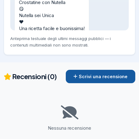
Crostatine con Nutella

😋

Nutella sei Unica

♥️

Una ricetta facile e buonissima!

🍫
Anteprima testuale degli ultimi messaggi pubblici — i
11/09/19
3.9K
contenuti multimediali non sono mostrati.
🍎

Torta di Mele, Zucca e Nutella.

🎃

Recensioni (0)
Scrivi una recensione
La torta di mele, Zucca e Nutella è dolce 
autunnale, semplice e golosa

😋
10/10/19
4.49K
🅽🆄🆃🅴🅻🅻

🅰

pinned «

Nessuna recensione
🍎
