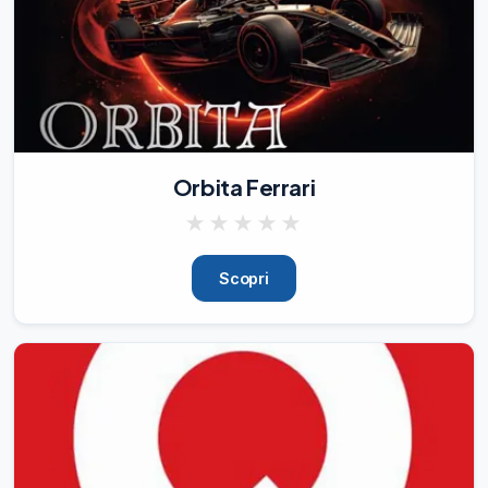
N

idi pasquali con

Nutella

®

e

GialloZafferano

🍫

🐣

Orbita Ferrari
Difficoltà:

Facile

★
★
★
★
★
Preparazione:

15 min

Scopri
Cottura:

15 min

Dosi per:

6 pezzi

Nota + almeno 15 min. di riposo 
dell’impasto in frigorifero

INGREDIENTI:

(Per 6 porzioni)

▪️

50 g farina “00”
