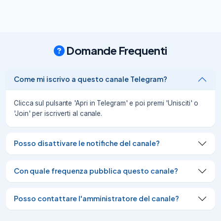
Torta di Mele, Zucca e Nutella.

🎃

La torta di mele, Zucca e Nutella è dolce 
autunnale, semplice e golosa

Domande Frequenti
😋

»
10/10/19
Come mi iscrivo a questo canale Telegram?
💐

Buona Pasqua da:

Clicca sul pulsante 'Apri in Telegram' e poi premi 'Unisciti' o
🕊

'Join' per iscriverti al canale.
🗿

Misteri e Segreti

🌏

Posso disattivare le notifiche del canale?
Mystery Planet

👻

Con quale frequenza pubblica questo canale?
Paranormal

💀

Macabro

Posso contattare l'amministratore del canale?
❄️

Troppo Agghiacciante
