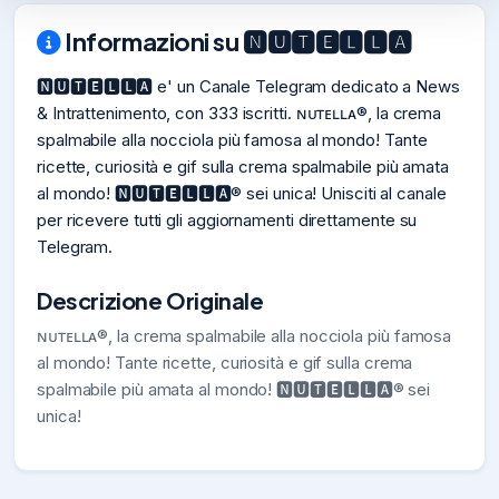
Informazioni su 🅽🆄🆃🅴🅻🅻🅰
🅽🆄🆃🅴🅻🅻🅰 e' un Canale Telegram dedicato a News
& Intrattenimento, con 333 iscritti. ɴᴜᴛᴇʟʟᴀ®, la crema
spalmabile alla nocciola più famosa al mondo! Tante
ricette, curiosità e gif sulla crema spalmabile più amata
al mondo! 🅽🆄🆃🅴🅻🅻🅰® sei unica! Unisciti al canale
per ricevere tutti gli aggiornamenti direttamente su
Telegram.
Descrizione Originale
ɴᴜᴛᴇʟʟᴀ®, la crema spalmabile alla nocciola più famosa
al mondo! Tante ricette, curiosità e gif sulla crema
spalmabile più amata al mondo! 🅽🆄🆃🅴🅻🅻🅰® sei
unica!