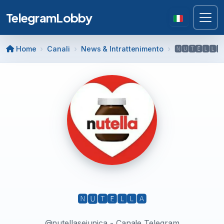
TelegramLobby
Home
Canali
News & Intrattenimento
🅽🆄🆃🅴🅻🅻🅰
🅽🆄🆃🅴🅻🅻🅰
@nutellaseiunica - Canale Telegram