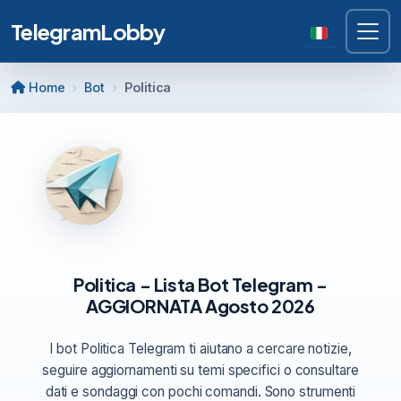
TelegramLobby
Home
Bot
Politica
Politica - Lista Bot Telegram -
AGGIORNATA Agosto 2026
I bot Politica Telegram ti aiutano a cercare notizie,
seguire aggiornamenti su temi specifici o consultare
dati e sondaggi con pochi comandi. Sono strumenti