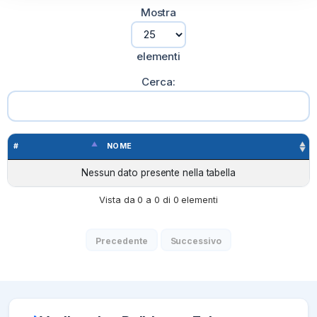
Mostra
elementi
Cerca:
#
NOME
Nessun dato presente nella tabella
Vista da 0 a 0 di 0 elementi
Precedente
Successivo