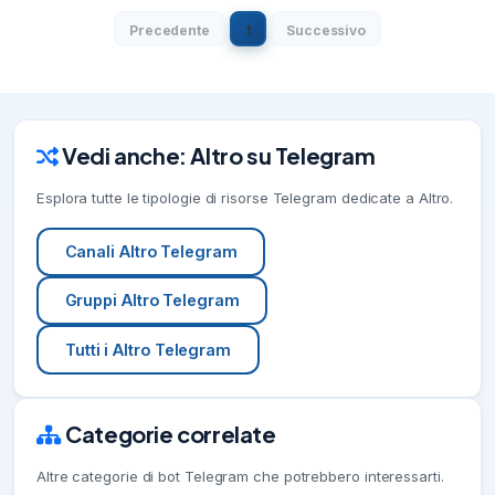
Precedente
1
Successivo
Vedi anche: Altro su Telegram
Esplora tutte le tipologie di risorse Telegram dedicate a Altro.
Canali Altro Telegram
Gruppi Altro Telegram
Tutti i Altro Telegram
Categorie correlate
Altre categorie di bot Telegram che potrebbero interessarti.