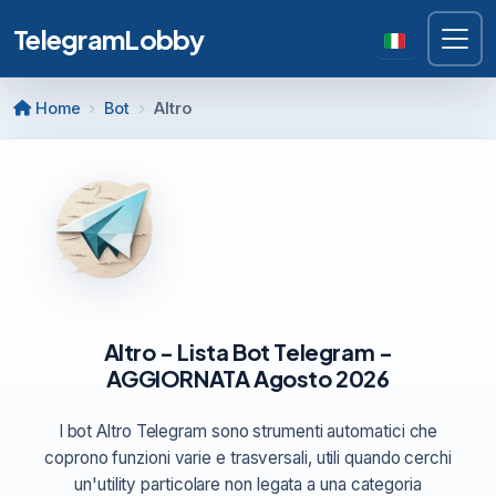
TelegramLobby
Home
Bot
Altro
Altro - Lista Bot Telegram -
AGGIORNATA Agosto 2026
I bot Altro Telegram sono strumenti automatici che
coprono funzioni varie e trasversali, utili quando cerchi
un'utility particolare non legata a una categoria