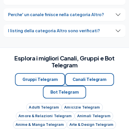
Perche' un canale finisce nella categoria Altro?
I listing della categoria Altro sono verificati?
Esplora i migliori Canali, Gruppi e Bot
Telegram
Gruppi Telegram
Canali Telegram
Bot Telegram
Adulti Telegram
Amicizie Telegram
Amore & Relazioni Telegram
Animali Telegram
Anime & Manga Telegram
Arte & Design Telegram