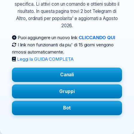
specifica. Li attivi con un comando e ottieni subito il
risultato. In questa pagina trovi 2 bot Telegram di
Altro, ordinati per popolarita' e aggiornati a Agosto
2026.
Puoi aggiungere un nuovo link
CLICCANDO QUI
I link non funzionanti da piu' di 15 giorni vengono
rimossi automaticamente.
Leggi la GUIDA COMPLETA
Canali
Gruppi
Bot