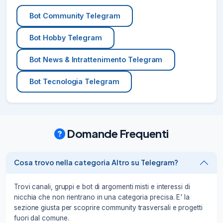
Bot Community Telegram
Bot Hobby Telegram
Bot News & Intrattenimento Telegram
Bot Tecnologia Telegram
Domande Frequenti
Cosa trovo nella categoria Altro su Telegram?
Trovi canali, gruppi e bot di argomenti misti e interessi di
nicchia che non rientrano in una categoria precisa. E' la
sezione giusta per scoprire community trasversali e progetti
fuori dal comune.