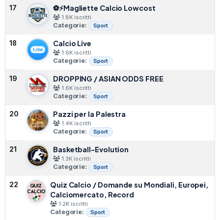
⚽⚡Magliette Calcio Lowcost
17
1.8K iscritti
Categorie:
Sport
Calcio Live
18
1.6K iscritti
Categorie:
Sport
DROPPING / ASIAN ODDS FREE
19
1.6K iscritti
Categorie:
Sport
Pazzi per la Palestra
20
1.4K iscritti
Categorie:
Sport
Basketball-Evolution
21
1.3K iscritti
Categorie:
Sport
Quiz Calcio / Domande su Mondiali, Europei,
22
Calciomercato, Record
1.2K iscritti
Categorie:
Sport