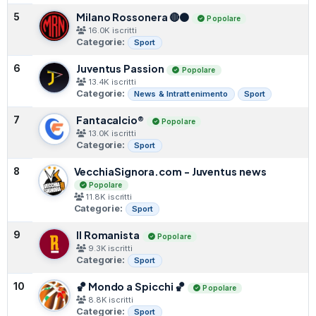
Milano Rossonera 🔴⚫️
5
Popolare
16.0K iscritti
Categorie:
Sport
Juventus Passion
6
Popolare
13.4K iscritti
Categorie:
News & Intrattenimento
Sport
Fantacalcio®
7
Popolare
13.0K iscritti
Categorie:
Sport
VecchiaSignora.com - Juventus news
8
Popolare
11.8K iscritti
Categorie:
Sport
Il Romanista
9
Popolare
9.3K iscritti
Categorie:
Sport
🏀 Mondo a Spicchi 🏀
10
Popolare
8.8K iscritti
Categorie:
Sport