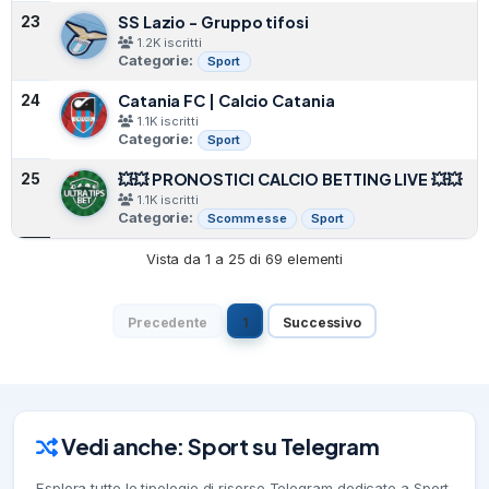
SS Lazio - Gruppo tifosi
23
1.2K iscritti
Categorie:
Sport
Catania FC | Calcio Catania
24
1.1K iscritti
Categorie:
Sport
💥💥 PRONOSTICI CALCIO BETTING LIVE 💥💥
25
1.1K iscritti
Categorie:
Scommesse
Sport
Vista da 1 a 25 di 69 elementi
Precedente
1
Successivo
Vedi anche: Sport su Telegram
Esplora tutte le tipologie di risorse Telegram dedicate a Sport.