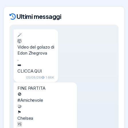
Ultimi messaggi
🪄

🤯

Video del golazo di

Edon Zhegrova

.

➡️

CLICCA QUI
05/08/26
1.66K
FINE PARTITA

🚫

#Amichevole

🤝

🏴󠁧󠁢󠁥󠁮󠁧󠁿

Chelsea

🆚
