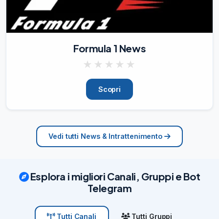
. Sarà un agosto caldo in casa 
bianconera.

Fonte:

Nicolò Schira

Formula 1 News
✍

@JuventusPassion
★
★
★
★
★
06/08/26
956
Scopri
Vedi tutti News & Intrattenimento
Esplora i migliori Canali, Gruppi e Bot
Telegram
Tutti Gruppi
Tutti Canali