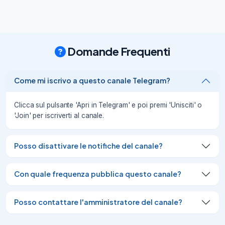
è entrato al 46’ ed è uscito al 75’.

Fonte:

Giovanni Albanese

✍

Domande Frequenti
@JuventusPassion
05/08/26
1.62K
Come mi iscrivo a questo canale Telegram?
👔

🎙

Luciano Spalletti

Clicca sul pulsante 'Apri in Telegram' e poi premi 'Unisciti' o
a ‘

'Join' per iscriverti al canale.
Sky Sport’

:

LA VITTORIA

Posso disattivare le notifiche del canale?
–

“Sono test che ti raccontano il percorso 
Con quale frequenza pubblica questo canale?
che stai facendo. Siamo sempre stati 
squadra, sia nella sofferenza che nelle 
ripartenze. L’atteggiamento è stato di 
Posso contattare l'amministratore del canale?
compattezza contro una squadra di livello 
top ed è stato importante non piegare la 