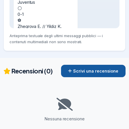
Juventus

⚪

0-1

⚽️

Zhegrova E. // Yildiz K.

👟

Anteprima testuale degli ultimi messaggi pubblici — i
(68’)

contenuti multimediali non sono mostrati.
❓

Migliore/peggiore in campo?

📲

#ChelseaJuve
Recensioni (0)
05/08/26
1.66K
Scrivi una recensione
🥶

😶‍🌫️

Il cambio di

Jonathan David

nell’amichevole col

Chelsea

(dopo pochi minuti in campo)

Nessuna recensione
è frutto di una scelta tecnica.

David
