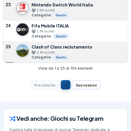
Nintendo Switch World Italia
23
2.9K iscritti
Categorie:
Giochi
Fifa Mobile ITALIA
24
2.7K iscritti
Categorie:
Giochi
Clash of Clans reclutamento
25
2.3K iscritti
Categorie:
Giochi
Vista da 1 a 25 di 154 elementi
Precedente
1
Successivo
Vedi anche: Giochi su Telegram
Esplora tutte le tipologie di risorse Telegram dedicate a