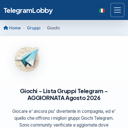
TelegramLobby
Home
Gruppi
Giochi
Giochi - Lista Gruppi Telegram -
AGGIORNATA Agosto 2026
Giocare e' ancora piu' divertente in compagnia, ed e'
quello che offrono i migliori gruppi Giochi Telegram.
Sono community verificate e aggiornate dove