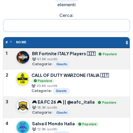
elementi
Cerca:
#
NOME
BR Fortnite ITALY Players 🇮🇹
1
Popolare
61.8K iscritti
Categorie:
Giochi
CALL OF DUTY WARZONE ITALIA 🇮🇹
2
Popolare
20.8K iscritti
Categorie:
Giochi
🎮 EA FC 26 🎮 || @eafc_italia
3
Popolare
18.3K iscritti
Categorie:
Giochi
Salva il Mondo Italia
4
Popolare
12.9K iscritti