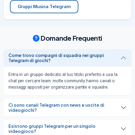
Gruppi Musica Telegram
Domande Frequenti
Come trovo compagni di squadra nei gruppi
Telegram di giochi?
Entra in un gruppo dedicato al tuo titolo preferito e usa la
chat per cercare team: molte community hanno canali o
messaggi appositi per organizzare partite e squadre.
Ci sono canali Telegram con news e uscite di
videogiochi?
Esistono gruppi Telegram per un singolo
videogioco?