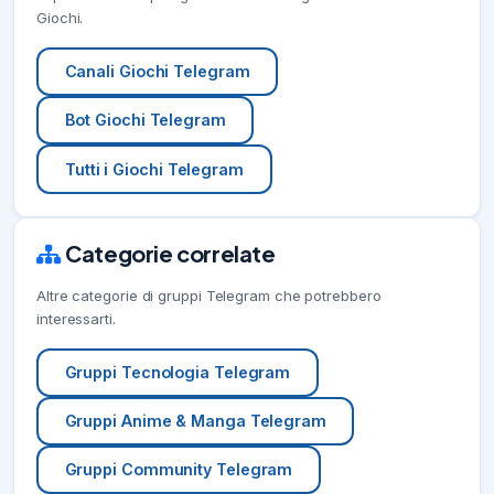
Giochi.
Canali Giochi Telegram
Bot Giochi Telegram
Tutti i Giochi Telegram
Categorie correlate
Altre categorie di gruppi Telegram che potrebbero
interessarti.
Gruppi Tecnologia Telegram
Gruppi Anime & Manga Telegram
Gruppi Community Telegram