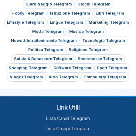
Giardinaggio Telegram
Giochi Telegram
Hobby Telegram
Istruzione Telegram
Libri Telegram
Lifestyle Telegram
Lingue Telegram
Marketing Telegram
Moda Telegram
Musica Telegram
News & Intrattenimento Telegram
Tecnologia Telegram
Politica Telegram
Religione Telegram
Salute & Benessere Telegram
Scommesse Telegram
Shopping Telegram
Software Telegram
Sport Telegram
Viaggi Telegram
Altro Telegram
Community Telegram
Link Utili
Lista Canali Telegram
Lista Gruppi Telegram