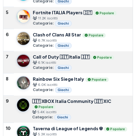
Categorie:
Giochi
Fortnite ITALIA Players 🇮🇹
5
Popolare
11.2K iscritti
Categorie:
Giochi
Clash of Clans All Star
6
Popolare
6.7K iscritti
Categorie:
Giochi
Call of Duty 🇮🇹 Italia 🇮🇹
7
Popolare
6.1K iscritti
Categorie:
Giochi
Rainbow Six Siege Italy
8
Popolare
6.0K iscritti
Categorie:
Giochi
🇮🇹 XBOX Italia Community 🇮🇹 XIC
9
Popolare
5.4K iscritti
Categorie:
Giochi
Taverna di League of Legends ☢️
10
Popolare
5.3K iscritti