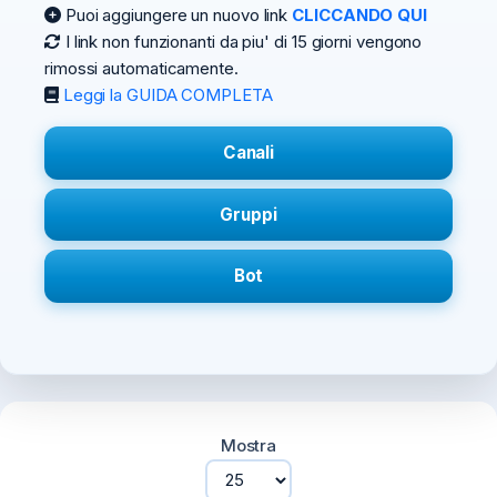
Puoi aggiungere un nuovo link
CLICCANDO QUI
I link non funzionanti da piu' di 15 giorni vengono
rimossi automaticamente.
Leggi la GUIDA COMPLETA
Canali
Gruppi
Bot
Mostra