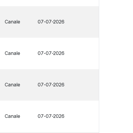
Canale
07-07-2026
Canale
07-07-2026
Canale
07-07-2026
Canale
07-07-2026