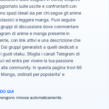
aggiornato sulle uscite e confrontarti con
ono spazi ideali sia per chi segue gli anime
classici e leggere manga. Puoi seguire
 gruppi di discussione dove commentare
egram di anime e manga presente in
ente, con link attivi e una descrizione che
 Dai gruppi generalisti a quelli dedicati a
 i gusti otaku. Sfoglia i canali Telegram di
ci ed entra per vivere la tua passione
a alla community. In questa pagina trovi 66
 Manga, ordinati per popolarita' e
DO QUI
ni vengono rimossi automaticamente.