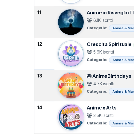
11
Anime in Risveglio ❤️
6.1K iscritti
Categorie:
Anime & Ma
12
Crescita Spirituale
5.6K iscritti
Categorie:
Anime & Ma
13
🎂 AnimeBirthdays
4.7K iscritti
Categorie:
Anime & Ma
14
Anime x Arts
3.5K iscritti
Categorie:
Anime & Ma