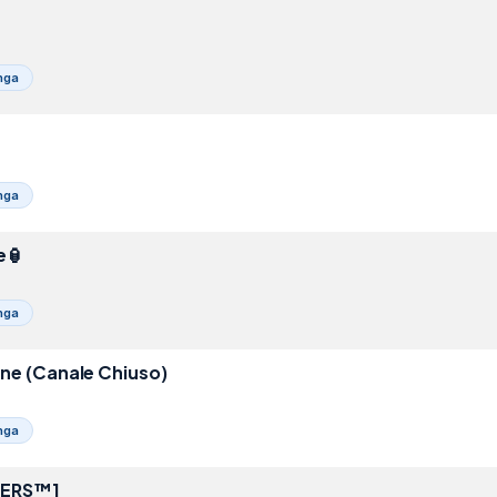
nga
nga
e🏮
nga
ne (Canale Chiuso)
nga
TERS™]