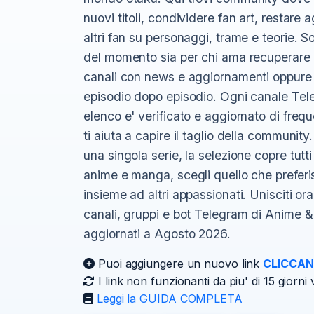
nuovi titoli, condividere fan art, restare 
altri fan su personaggi, trame e teorie. S
del momento sia per chi ama recuperare 
canali con news e aggiornamenti oppure
episodio dopo episodio. Ogni canale Tel
elenco e' verificato e aggiornato di frequ
ti aiuta a capire il taglio della community.
una singola serie, la selezione copre tutti
anime e manga, scegli quello che preferis
insieme ad altri appassionati. Unisciti or
canali, gruppi e bot Telegram di Anime &
aggiornati a Agosto 2026.
Puoi aggiungere un nuovo link
CLICCAN
I link non funzionanti da piu' di 15 gior
Leggi la GUIDA COMPLETA