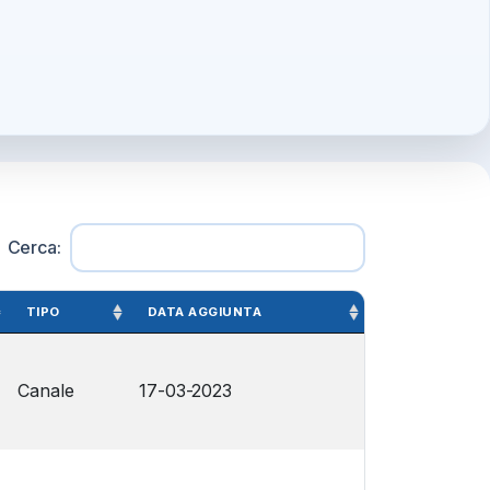
Cerca:
TIPO
DATA AGGIUNTA
Canale
17-03-2023