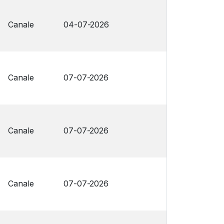
Canale
04-07-2026
Canale
07-07-2026
Canale
07-07-2026
Canale
07-07-2026