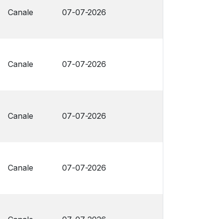
Canale
07-07-2026
Canale
07-07-2026
Canale
07-07-2026
Canale
07-07-2026