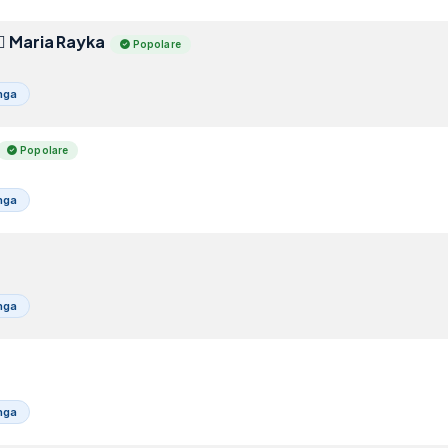
‍🔥 Maria Rayka
Popolare
nga
Popolare
nga
nga
nga