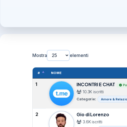
Mostra
elementi
#
NOME
1
INCONTRI E CHAT
Po
10.3K iscritti
Categorie:
Amore & Relazio
2
Gio di Lorenzo
3.6K iscritti