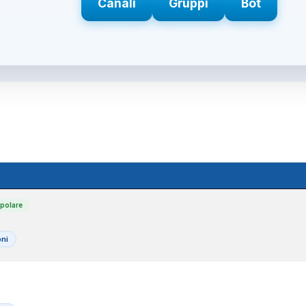
Canali
Gruppi
Bot
polare
ni