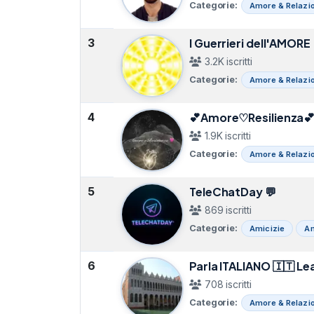
Categorie:
Amore & Relazio
3
I Guerrieri dell'AMORE
3.2K iscritti
Categorie:
Amore & Relazio
4
💕Amore♡Resilienza
1.9K iscritti
Categorie:
Amore & Relazio
5
TeleChatDay 💬
869 iscritti
Categorie:
Amicizie
Am
6
Parla ITALIANO 🇮🇹 Lea
708 iscritti
Categorie:
Amore & Relazio