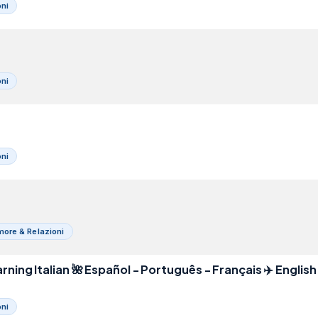
ni
ni

ni
ore & Relazioni
rning Italian 🌺 Español - Português - Français ✈️ English
ni