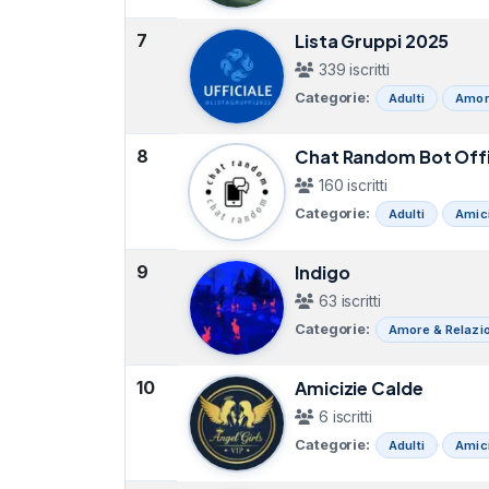
7
Lista Gruppi 2025
339 iscritti
Categorie:
Adulti
Amore
8
Chat Random Bot Offi
160 iscritti
Categorie:
Adulti
Amic
9
Indigo
63 iscritti
Categorie:
Amore & Relazio
10
Amicizie Calde
6 iscritti
Categorie:
Adulti
Amic