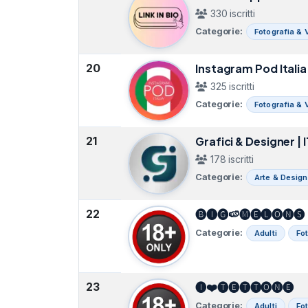
330 iscritti
Categorie:
Fotografia & 
20
Instagram Pod Italia
325 iscritti
Categorie:
Fotografia & 
21
Grafici & Designer | I
178 iscritti
Categorie:
Arte & Design
22
🅑🅘🅖🍉🅜🅔🅛🅞🅝🅢
Categorie:
Adulti
Fo
23
🅘❤️🅣🅔🅣🅣🅞🅝🅔
Categorie:
Adulti
Fo