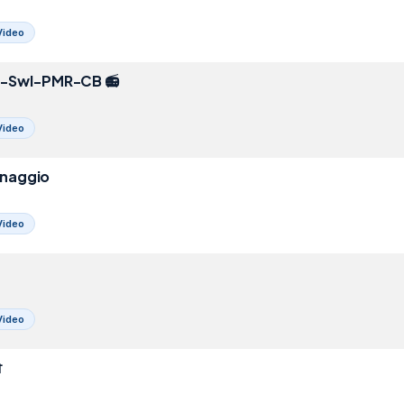
Video
m-Swl-PMR-CB 📻
Video
dinaggio
Video
Video
