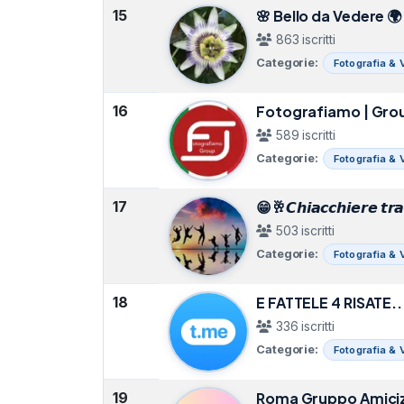
15
🌸 Bello da Vedere 🌍
863 iscritti
Categorie:
Fotografia & 
16
Fotografiamo | Grou
589 iscritti
Categorie:
Fotografia & 
17
😁🥂𝘾𝙝𝙞𝙖𝙘𝙘𝙝𝙞𝙚𝙧𝙚 𝙩𝙧
503 iscritti
Categorie:
Fotografia & 
18
E FATTELE 4 RISATE..
336 iscritti
Categorie:
Fotografia & 
19
Roma Gruppo Amicizie