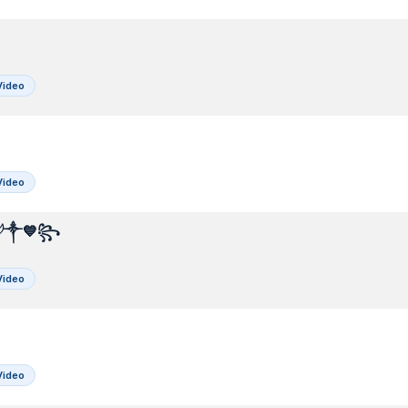
Video
Video
 𓆪༒💙꧂⁣
Video
Video