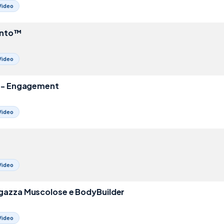
Video
ento™️
Video
a - Engagement
Video
Video
gazza Muscolose e BodyBuilder
Video