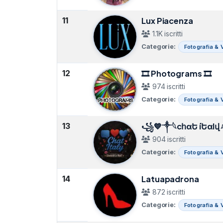
11
Lux Piacenza
1.1K iscritti
Categorie:
Fotografia & 
12
🎞 Photograms 🎞
974 iscritti
Categorie:
Fotografia & 
13
⁣꧁💙༒𓆩cհαԵ íԵαlվ
904 iscritti
Categorie:
Fotografia & 
14
Latuapadrona
872 iscritti
Categorie:
Fotografia & 