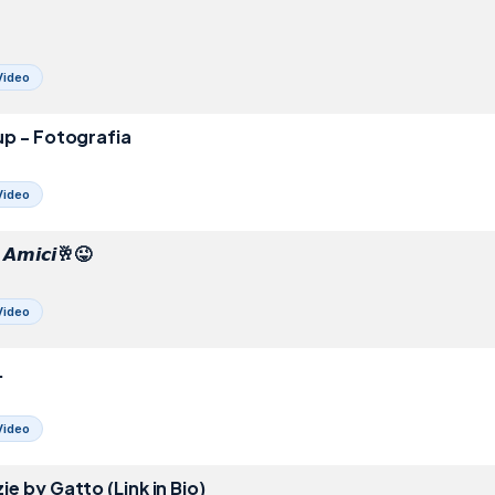
Video
p - Fotografia
Video
𝙖 𝘼𝙢𝙞𝙘𝙞🥂😜
Video
.
Video
 by Gatto (Link in Bio)