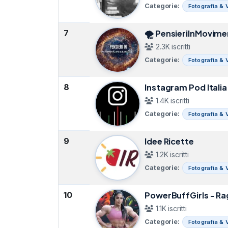
Categorie:
Fotografia & 
7
🌪 PensieriInMovim
2.3K iscritti
Categorie:
Fotografia & 
8
Instagram Pod Itali
1.4K iscritti
Categorie:
Fotografia & 
9
Idee Ricette
1.2K iscritti
Categorie:
Fotografia & 
10
PowerBuffGirls - Ra
1.1K iscritti
Categorie:
Fotografia & 