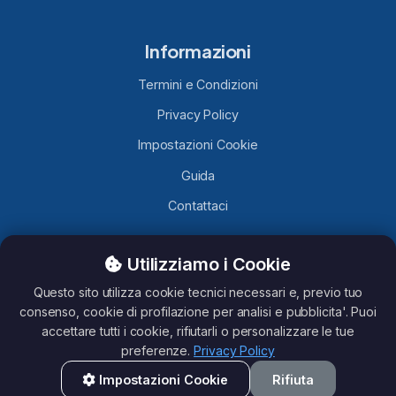
Informazioni
Termini e Condizioni
Privacy Policy
Impostazioni Cookie
Guida
Contattaci
Utilizziamo i Cookie
TelegramLobby.com
è un sito contenente Canali, Gruppi e
Bot Telegram caricati da utenti Telegram, non ci assumiamo
Questo sito utilizza cookie tecnici necessari e, previo tuo
nessuna responsabilità del loro contenuto. Questo sito non è
consenso, cookie di profilazione per analisi e pubblicita'. Puoi
affiliato con Telegram.
accettare tutti i cookie, rifiutarli o personalizzare le tue
preferenze.
Privacy Policy
Impostazioni Cookie
Rifiuta