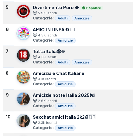
Divertimento Puro 🫦
5
Popolare
5.9K iscritti
Categorie:
Adulti
Amicizie
AMICI IN LINEA © 🏳️‍🌈
6
4.5K iscritti
Categorie:
Amicizie
Tutta Italia🔞💋
7
4.0K iscritti
Categorie:
Adulti
Amicizie
Amicizia e Chat Italiane
8
3.1K iscritti
Categorie:
Amicizie
Amicizie notte Italia 2025❗📛
9
2.6K iscritti
Categorie:
Amicizie
Sexchat amici italia 2k26🇮🇹
10
2.3K iscritti
Categorie:
Amicizie