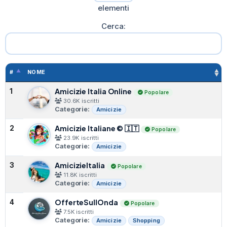
elementi
Cerca:
#
NOME
Amicizie Italia Online
1
Popolare
30.6K iscritti
Categorie:
Amicizie
Amicizie Italiane © 🇮🇹
2
Popolare
23.9K iscritti
Categorie:
Amicizie
AmicizieItalia
3
Popolare
11.8K iscritti
Categorie:
Amicizie
OfferteSullOnda
4
Popolare
7.5K iscritti
Categorie:
Amicizie
Shopping