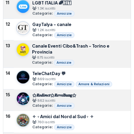
LGBT ITALIA 🌈🇮🇹
11
1.3K iscritti
Categorie:
Amicizie
GayTalya - canale
12
1.2K iscritti
Categorie:
Amicizie
Canale Eventi Cibo&Trash - Torino e
13
Provincia
875 iscritti
Categorie:
Amicizie
TeleChatDay 💬
14
869 iscritti
Categorie:
Amicizie
Amore & Relazioni
⚝𝑹𝒆𝒅𝒊𝒓𝒆𝒄𝒕⚝𝑹𝒆𝐯𝐨𝐁𝐚𝐧𝐠⚝
15
862 iscritti
Categorie:
Amicizie
✧ ♆Amici dal Nord al Sud♆ ✧
16
760 iscritti
Categorie:
Amicizie