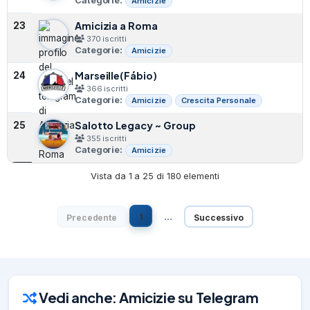
Categorie:
Amicizie
Amicizia a Roma
23
370 iscritti
Categorie:
Amicizie
Marseille(Fábio)
24
366 iscritti
Categorie:
Amicizie
Crescita Personale
Salotto Legacy ~ Group
25
355 iscritti
Categorie:
Amicizie
Vista da 1 a 25 di 180 elementi
…
1
Precedente
Successivo
Vedi anche: Amicizie su Telegram