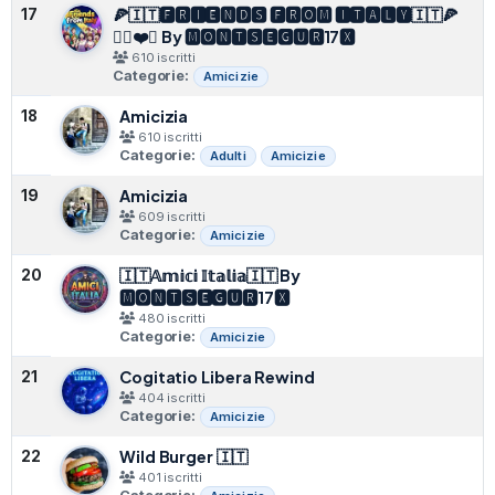
🍕🇮🇹🅵🆁🅸🅴🅽🅳🆂 🅵🆁🅾️🅼 🅸🆃🅰️🅻🆈🇮🇹🍕
17
🏳️‍🌈❤️☮️ By 🅼🅾️🅽🆃🆂🅴🅶🆄🆁17🆇
610 iscritti
Categorie:
Amicizie
Amicizia
18
610 iscritti
Categorie:
Adulti
Amicizie
Amicizia
19
609 iscritti
Categorie:
Amicizie
🇮🇹𝔸𝕞𝕚𝕔𝕚 𝕀𝕥𝕒𝕝𝕚𝕒🇮🇹 By
20
🅼🅾️🅽🆃🆂🅴🅶🆄🆁17🆇
480 iscritti
Categorie:
Amicizie
Cogitatio Libera Rewind
21
404 iscritti
Categorie:
Amicizie
Wild Burger 🇮🇹
22
401 iscritti