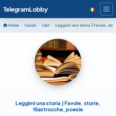
TelegramLobby
Home
Canali
Libri
Leggimi una storia | Favole, stor
Leggimi una storia | Favole, storie,
filastrocche, poesie