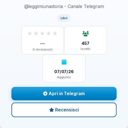
@leggimiunastoria - Canale Telegram
Libri
★
★
★
★
★
—
457
Iscritti
0
recensioni
07/07/26
Aggiunto
Apri in Telegram
Recensisci