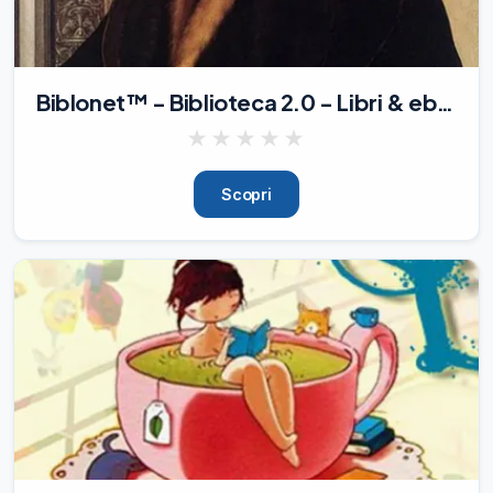
Biblonet™ - Biblioteca 2.0 - Libri & ebook gratis
★
★
★
★
★
Scopri