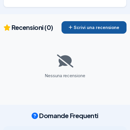
Recensioni (0)
Scrivi una recensione
Nessuna recensione
Domande Frequenti