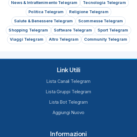
News & Intrattenimento Telegram
Tecnologia Telegram
Politica Telegram
Religione Telegram
Salute & Benessere Telegram
Scommesse Telegram
Shopping Telegram
Software Telegram
Sport Telegram
Viaggi Telegram
Altro Telegram
Community Telegram
Link Utili
Lista Canali Telegram
Lista Gruppi Telegram
Lista Bot Telegram
Aggiungi Nuovo
Informazioni