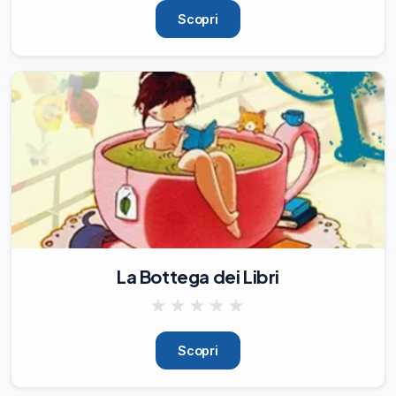
Scopri
La Bottega dei Libri
★
★
★
★
★
Scopri