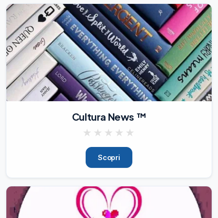
Cultura News ™
★
★
★
★
★
Scopri