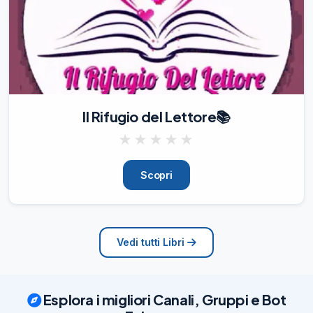
Il Rifugio del Lettore📚
★
★
★
★
★
Scopri
Vedi tutti Libri
Esplora i migliori Canali, Gruppi e Bot