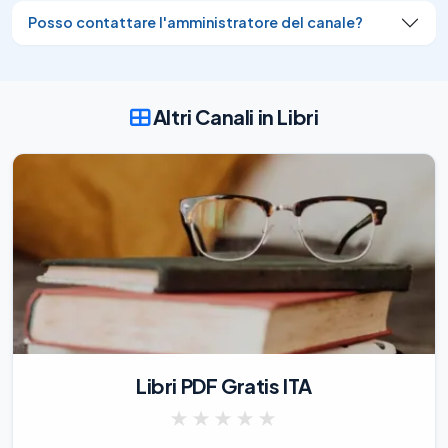
Posso contattare l'amministratore del canale?
Altri Canali in Libri
Libri PDF Gratis ITA
★
★
★
★
★