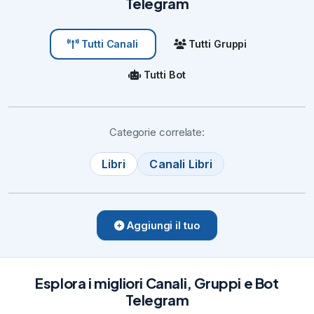
Telegram
Tutti Gruppi
Tutti Canali
Tutti Bot
Categorie correlate:
Libri
Canali Libri
Aggiungi il tuo
Esplora i migliori Canali, Gruppi e Bot
Telegram