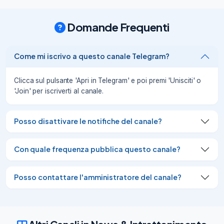
muro/
31/07/25
311
Domande Frequenti
Criscitiello: «Lookman ha un prezzo 
chiaro! L’Atalanta non deve vendere»

https://www.inter-news.it/mondo-
Come mi iscrivo a questo canale Telegram?
inter/lookman-prezzo-chiaro-atalanta-no-
vendere/
Clicca sul pulsante 'Apri in Telegram' e poi premi 'Unisciti' o
31/07/25
388
'Join' per iscriverti al canale.
Dumfries verso la permanenza! Inter, si 
chiude un capitolo

Posso disattivare le notifiche del canale?
https://www.inter-news.it/primo-
piano/dumfries-verso-permanenza-inter-
chiude-capitolo/
Con quale frequenza pubblica questo canale?
31/07/25
394
Posso contattare l'amministratore del canale?