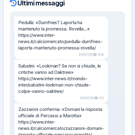
Ultimi messaggi
Pedullà: «Dumfries? Laporta ha 
mantenuto la promessa. Rovella…»

https://www.inter-
news.it/calciomercato/pedulla-dumfries-
laporta-mantenuto-promessa-rovella/
31/07/25
106
Sabatini: «Lookman? Se non si chiude, le 
critiche vanno ad Oaktree»

https://www.inter-news.it/mondo-
inter/sabatini-lookman-non-chiude-
colpe-vanno-oaktree/
31/07/25
112
Zazzaroni conferma: «Domani la risposta 
ufficiale di Percassi a Marotta»

https://www.inter-
news.it/calciomercato/zazzaroni-domani-
risposta-ufficiale-percassi-marotta/