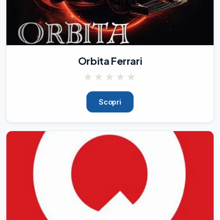
Orbita Ferrari
★
★
★
★
★
Scopri