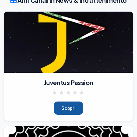
Altri Canali in News & Intrattenimento
Juventus Passion
★
★
★
★
★
Scopri