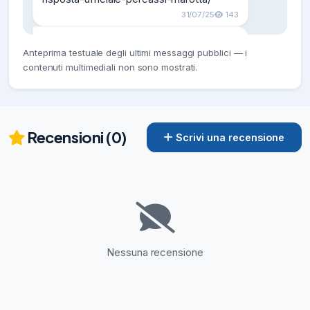
31/07/25
143
Lo juventino Pavan provoca: «Marotta? 
Anteprima testuale degli ultimi messaggi pubblici — i
La fine del Faraone. Bisseck 40 milioni, 
contenuti multimediali non sono mostrati.
l’Inter mi fa ridere»

https://www.inter-news.it/mondo-
inter/juventino-pavan-provoca-bisseck-
40-milioni-inter-ridere/
31/07/25
187
Recensioni (0)
Scrivi una recensione
Morabito: «Lotta scudetto? Non c’è 
l’Inter! Testa a testa tra due club»

https://www.inter-news.it/mondo-
inter/morabito-lotta-scudetto-no-inter-
testa-testa/
31/07/25
247
Nessuna recensione
Lookman, giornata chiave! Resta il muro 
contro muro

https://www.inter-news.it/primo-
piano/lookman-giornata-chiave-rest-