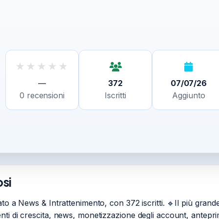
★
★
★
★
★
—
372
07/07/26
0
recensioni
Iscritti
Aggiunto
osi
to a News & Intrattenimento, con 372 iscritti. 🔹Il più grande
enti di crescita, news, monetizzazione degli account, antepr