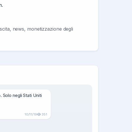
m.
escita, news, monetizzazione degli
olo negli Stati Uniti 
10/11/19
351