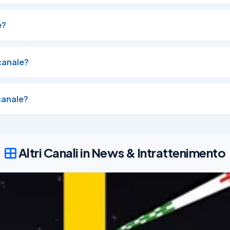
18/10/
e?
piti sono carichi e c'è ancora qualche biglietto disponibile qui:

canale?
icosi-catania-190919584617

keting? Stai a Catania e dintorni?

canale?
01/11/21
573
Altri Canali in News & Intrattenimento
 Bari?
