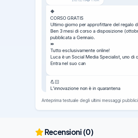
🔶

CORSO GRATIS

Ultimo giorno per approfittare del regalo 
Ben 3 mesi di corso a disposizione (ottob
pubblicata a Gennaio.

⏩

Tutto esclusivamente online!

Luca è un Social Media Specialist, uno di q
Entra nel suo can
💪🏻

L'innovazione non è in quarantena

Biglietto free:

Anteprima testuale degli ultimi messaggi pubblici
https://switaliaonline.eventbrite.com/?aff
14/04
[Nuovo profilo -

@marcoilcoso

Recensioni (0)
]
