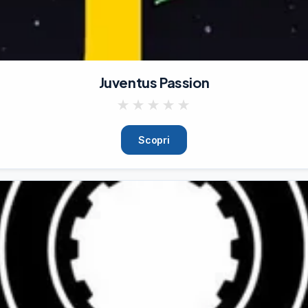
on d'eccezione, badge per i partecipanti, i CioccoCosi e tanto san
drink

Juventus Passion
nti degli ospiti

★
★
★
★
★
Scopri