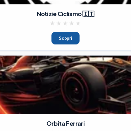
Notizie Ciclismo 🇮🇹
★
★
★
★
★
Scopri
Orbita Ferrari