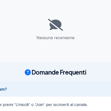
 recuperare il mio profilo professionale, "gliinstacosi".

e la stessa

a parte di chi è un Coso vero

Nessuna recensione
14/09/20
1.42K
Domande Frequenti
iCosi a Catania

compresi nel prezzo del ticket: 15€

ram?
limitato e sarà garantito l'ingresso solo a chi acquisterà il biglietto 
icosi-catania-190919584617

premi 'Unisciti' o 'Join' per iscriverti al canale.