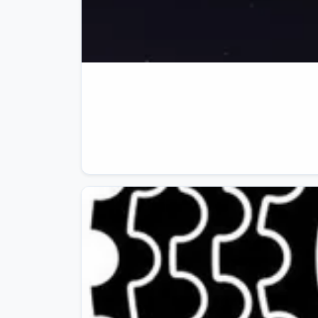
Sarà un AperiCosi come si deve, con locati
formula apericena

🥪

🔸

Programma

- ore 19: registrazione partecipanti e primi 
🍹

- ore 20: presentazione community e interve
- ore 21: apericena

🍕

+ netwo