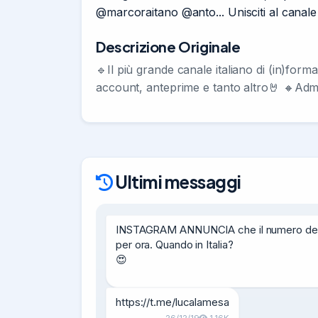
@marcoraitano @anto... Unisciti al canale 
Descrizione Originale
🔹Il più grande canale italiano di (in)for
account, anteprime e tanto altro🤘 🔸A
Ultimi messaggi
INSTAGRAM ANNUNCIA che il numero definitivo
per ora. Quando in Italia?

😍
https://t.me/lucalamesa
26/12/19
1.16K