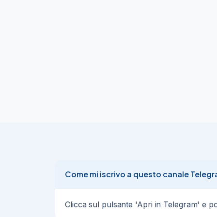
Ciao Cosi

🤟🏻

Ormai è da più di una settimana che cerco di
Nulla da fare!

Tocca ricominciare da capo!

Cambia l'username ma la sostanza è sempr
😉

Graditi shoutout nelle storie, soprattutto d
💪🏻

https://instagram.com/marcoilcoso
Buongiorno Cosi

😁

Dopo 2 anni dall'ultima edizione torna Aper
💪🏻

Formula apericena con drink e finger food 
👌🏻

Come mi iscrivo a questo canale Teleg
Per ovvie ragioni il numero di partecipanti è 
👇🏻

https://www.eventbrite.it/e/biglietti-aper
Clicca sul pulsante 'Apri in Telegram' e poi 
🔸
