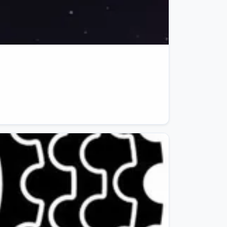
o networking in 
06/12/21
618