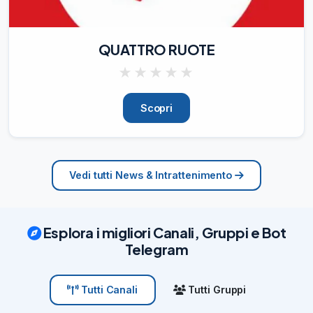
QUATTRO RUOTE
★
★
★
★
★
Scopri
Vedi tutti News & Intrattenimento
Esplora i migliori Canali, Gruppi e Bot
Telegram
Tutti Gruppi
Tutti Canali