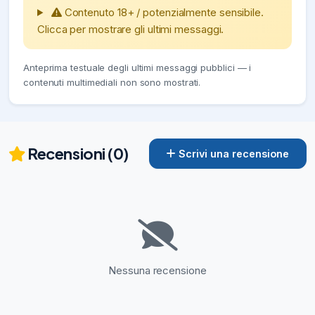
Contenuto 18+ / potenzialmente sensibile.
Clicca per mostrare gli ultimi messaggi.
Anteprima testuale degli ultimi messaggi pubblici — i
contenuti multimediali non sono mostrati.
Recensioni (0)
Scrivi una recensione
Nessuna recensione