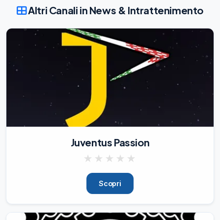
Altri Canali in News & Intrattenimento
Juventus Passion
★
★
★
★
★
Scopri