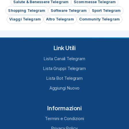
Salute & Benessere Telegram
Scommesse Telegram
Shopping Telegram
Software Telegram
Sport Telegram
Viaggi Telegram
Altro Telegram
Community Telegram
Link Utili
Lista Canali Telegram
Lista Gruppi Telegram
Lista Bot Telegram
Aggiungi Nuovo
Informazioni
Termini e Condizioni
Privacy Policy