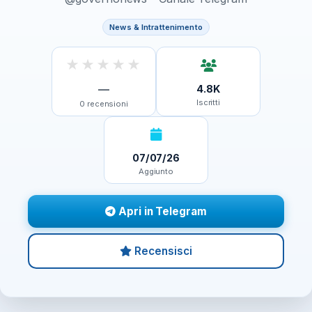
News & Intrattenimento
★
★
★
★
★
—
4.8K
Iscritti
0
recensioni
07/07/26
Aggiunto
Apri in Telegram
Recensisci