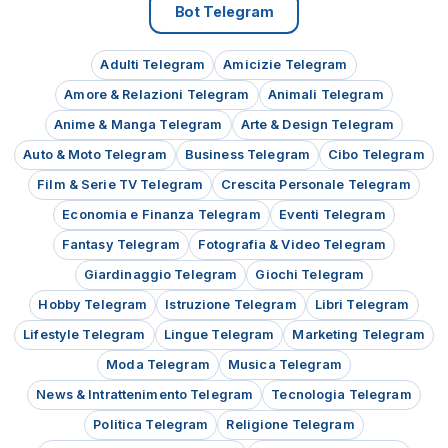
Bot Telegram
Adulti Telegram
Amicizie Telegram
Amore & Relazioni Telegram
Animali Telegram
Anime & Manga Telegram
Arte & Design Telegram
Auto & Moto Telegram
Business Telegram
Cibo Telegram
Film & Serie TV Telegram
Crescita Personale Telegram
Economia e Finanza Telegram
Eventi Telegram
Fantasy Telegram
Fotografia & Video Telegram
Giardinaggio Telegram
Giochi Telegram
Hobby Telegram
Istruzione Telegram
Libri Telegram
Lifestyle Telegram
Lingue Telegram
Marketing Telegram
Moda Telegram
Musica Telegram
News & Intrattenimento Telegram
Tecnologia Telegram
Politica Telegram
Religione Telegram