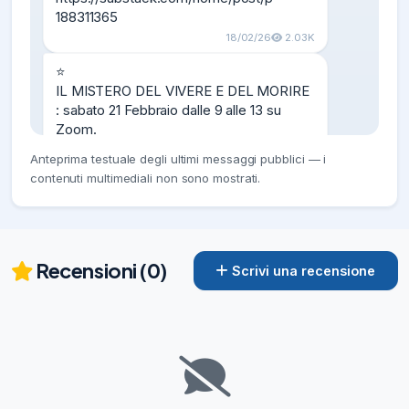
188311365
18/02/26
2.03K
⭐️

IL MISTERO DEL VIVERE E DEL MORIRE

: sabato 21 Febbraio dalle 9 alle 13 su 
Zoom.

Informazioni, programma e iscrizioni:

Anteprima testuale degli ultimi messaggi pubblici — i
👉

contenuti multimediali non sono mostrati.
https://elearning.cromo-
academy.it/events/il-mistero-del-vivere-
e-del-morire-workshop/
18/02/26
2.33K
Recensioni (0)
Scrivi una recensione
Anche se ormai molto sporadicamente, 
ogni tanto ricompaio anche qui, con un 
saluto e qualche aggiornamento.

Le sessioni individuali, i corsi e i 
workshop mi impegnano molto. Così 
come il nuovo progetto che ho avviato 
sulla
