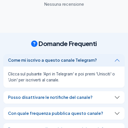
piattaforma Substack

Nessuna recensione
, dove ho scelto di fare una cosa in 
contro tendenza rispetto al circo dei 
social: offrire contenuti che non trattano 
chi legge come un pubblico da intratte
16/03/26
2.27K
Domande Frequenti
Oggi pomeriggio guidavo da sola tra le 
colline verdeggianti romagnole, musica 
nell'autoradio, la mente libera.

Come mi iscrivo a questo canale Telegram?
Poi, mentre le curve si alternavano alle 
discese e alle risalite, davanti a un 
panorama mozzafiato, ho iniziato a 
Clicca sul pulsante 'Apri in Telegram' e poi premi 'Unisciti' o
ripercorrere nella memoria gli ultimi anni 
'Join' per iscriverti al canale.
della mia vita. Che sono stati a dir poco 
impegnativi e attraversati da enormi 
cambiamenti, quasi mai facili da digerire.

Posso disattivare le notifiche del canale?
Non più co
03/04/26
2.52K
Con quale frequenza pubblica questo canale?
In questi tempi così particolari che stiamo 
attraversando, quasi tutto ciò che accade 