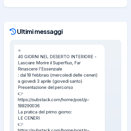
Ultimi messaggi
⭐️

40 GIORNI NEL DESERTO INTERIORE - 
Lasciare Morire il Superfluo, Far 
Rinascere l'Essenziale

: dal 18 febbraio (mercoledì delle ceneri) 
a giovedì 3 aprile (giovedì santo)

Presentazione del percorso

👉

https://substack.com/home/post/p-
188290036

La pratica del primo giorno:

LE CENERI

👉

https://substack.com/home/post/p-