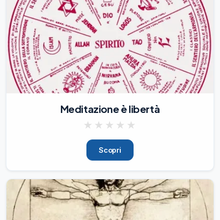
desideriamo.

Prima di parlare di mancanza di disciplina, 
o di inutilità del lavoro fatto, vale la pena 
conoscere uno dei funzionamenti del 
nostro cervello ancora poco noti. 
03/08/26
382
Meditazione è libertà
★
★
★
★
★
Scopri