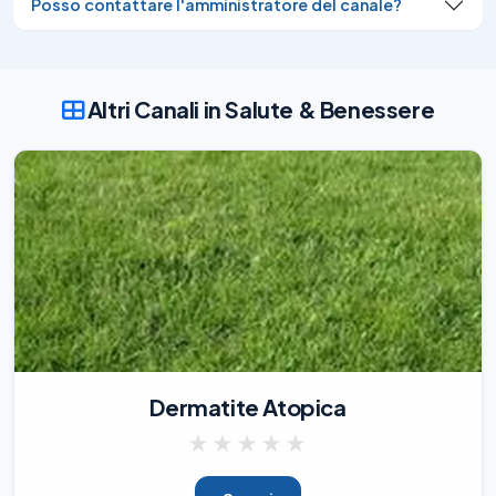
Posso contattare l'amministratore del canale?
nel mondo sembra sempre più caotico, 
disordinato, a tratti fuori controllo.

Reazioni estreme, tensioni, dinamiche 
esasperate ed esasperanti… come se 
Altri Canali in Salute & Benessere
tutto e tutti avessero perso il loro 
apparente e passato equilibrio.

Eppure, basta allargare lo sguardo per 
cogliere che quello che vediamo non è 
altro che un proces
15/04/26
2.41K
Io scrivo sempre meno. Lo avrete notato.

Non perché non abbia niente da dire. Ma 
perché il mondo è già pieno di 
chiacchiere, urla, profezie, promesse e 
falsi allarmi. Onestamente, non sento il 
bisogno di aggiungere la mia voce a 
Dermatite Atopica
questo circo impazzito.

Poi però arriva un mese come giugno 
★
★
★
★
★
2026. E capisci che qualcosa non torna. 
Che non sei solo a sentirti strano, stanco, 