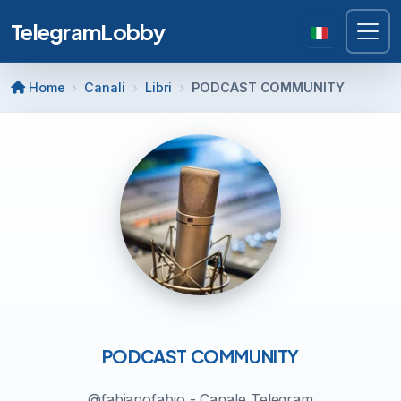
TelegramLobby
Home
Canali
Libri
PODCAST COMMUNITY
PODCAST COMMUNITY
@fabianofabio - Canale Telegram