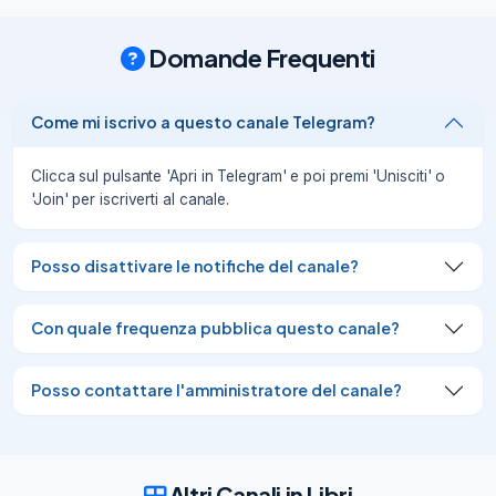
Domande Frequenti
Come mi iscrivo a questo canale Telegram?
Clicca sul pulsante 'Apri in Telegram' e poi premi 'Unisciti' o
'Join' per iscriverti al canale.
Posso disattivare le notifiche del canale?
Con quale frequenza pubblica questo canale?
Posso contattare l'amministratore del canale?
Altri Canali in Libri