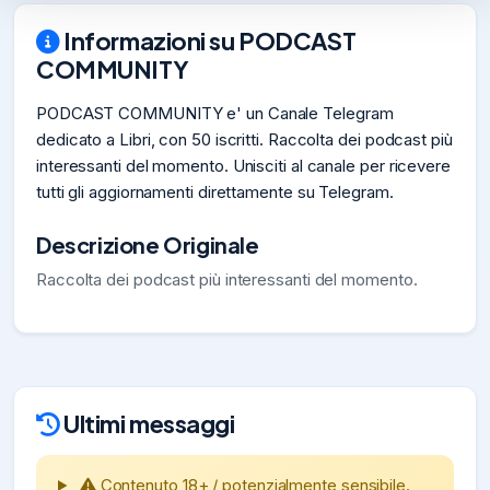
Informazioni su PODCAST
COMMUNITY
PODCAST COMMUNITY e' un Canale Telegram
dedicato a Libri, con 50 iscritti. Raccolta dei podcast più
interessanti del momento. Unisciti al canale per ricevere
tutti gli aggiornamenti direttamente su Telegram.
Descrizione Originale
Raccolta dei podcast più interessanti del momento.
Ultimi messaggi
Contenuto 18+ / potenzialmente sensibile.