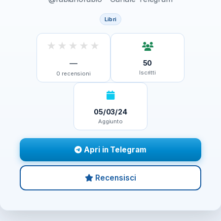
Libri
★
★
★
★
★
—
50
Iscritti
0
recensioni
05/03/24
Aggiunto
Apri in Telegram
Recensisci