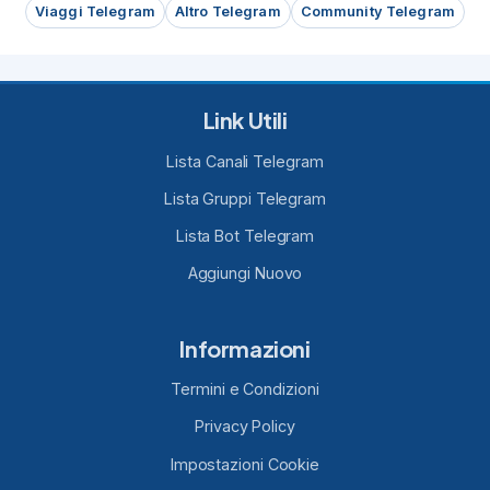
Viaggi Telegram
Altro Telegram
Community Telegram
Link Utili
Lista Canali Telegram
Lista Gruppi Telegram
Lista Bot Telegram
Aggiungi Nuovo
Informazioni
Termini e Condizioni
Privacy Policy
Impostazioni Cookie