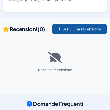
Recensioni (0)
Scrivi una recensione
Nessuna recensione
Domande Frequenti