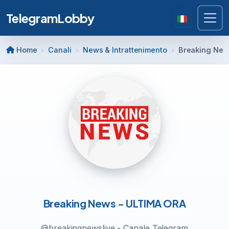
TelegramLobby
Home
Canali
News & Intrattenimento
Breaking New
Breaking News - ULTIMA ORA
@breakingnewslive - Canale Telegram