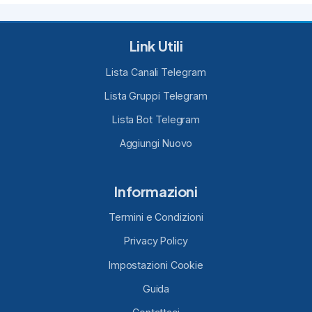
Link Utili
Lista Canali Telegram
Lista Gruppi Telegram
Lista Bot Telegram
Aggiungi Nuovo
Informazioni
Termini e Condizioni
Privacy Policy
Impostazioni Cookie
Guida