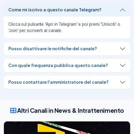
Come mi iscrivo a questo canale Telegram?
Clicca sul pulsante 'Apri in Telegram' e poi premi 'Unisciti' o
'Join' per iscriverti al canale.
Posso disattivare le notifiche del canale?
Con quale frequenza pubblica questo canale?
Posso contattare l'amministratore del canale?
Altri Canali in News & Intrattenimento