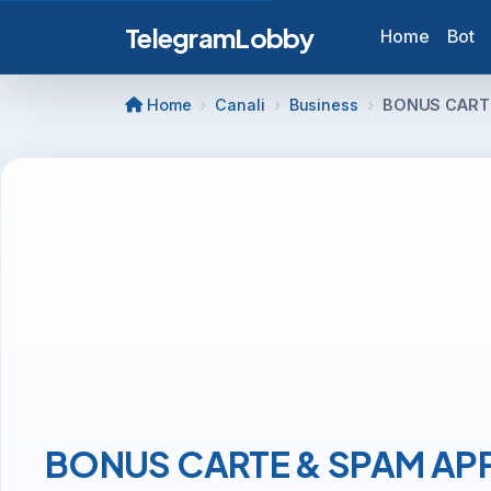
TelegramLobby
Home
Bot
Home
Canali
Business
BONUS CARTE
BONUS CARTE & SPAM AP