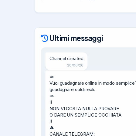
Ultimi messaggi
Channel created
28/06/26
🫴

Vuoi guadagnare online in modo semplice? Ne
guadagnare soldi reali.

🫴

‼️

NON VI COSTA NULLA PROVARE

O DARE UN SEMPLICE OCCHIATA

‼️

⚠️

CANALE TELEGRAM:
