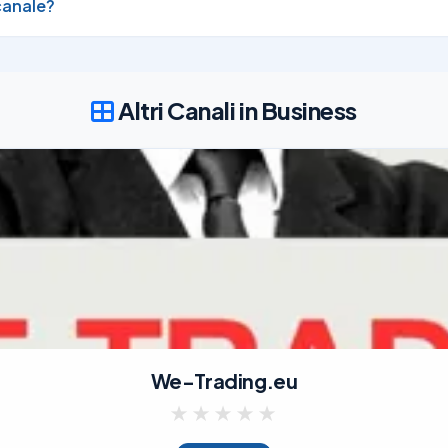
canale?
Altri Canali in Business
We-Trading.eu
★
★
★
★
★