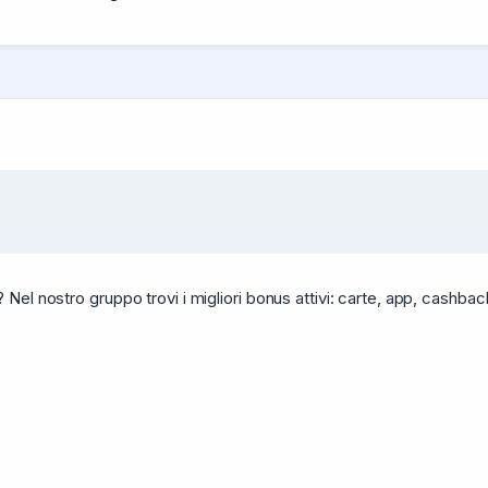
l nostro gruppo trovi i migliori bonus attivi: carte, app, cashback