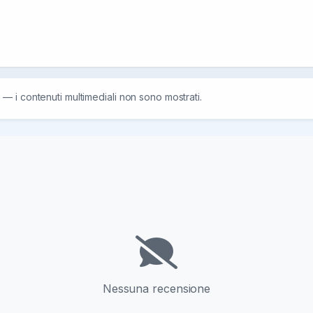
 — i contenuti multimediali non sono mostrati.
Nessuna recensione