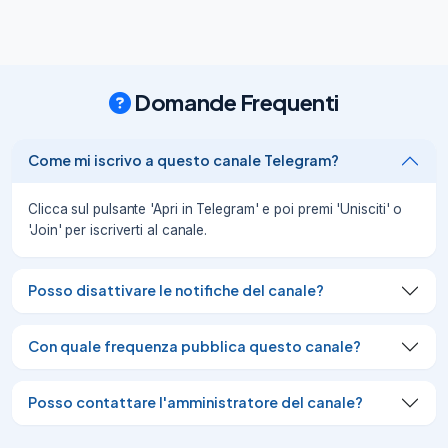
diploma-o-laurea-cinque-concorsi-per-
amministrativi-tecnici-e-bibliotecari/
06/08/26
6.17K
Concorso Biblioteca 2026, assunzione a 
Domande Frequenti
tempo indeterminato per diplomati: 
domande entro il 28 agosto

https://www.concorsipubblici.net/concor
Come mi iscrivo a questo canale Telegram?
so-biblioteca-2026-assunzione-a-
tempo-indeterminato-per-diplomati-
Clicca sul pulsante 'Apri in Telegram' e poi premi 'Unisciti' o
domande-entro-il-28-agosto/
'Join' per iscriverti al canale.
06/08/26
5.48K
Concorso pubblico per Centralinisti 118 
Posso disattivare le notifiche del canale?
con licenza media, tempo indeterminato, 
domanda

https://www.concorsipubblici.net/concor
Con quale frequenza pubblica questo canale?
so-pubblico-per-centralinisti-118-licenza-
media-tempo-indeterminato-domanda/
Posso contattare l'amministratore del canale?
06/08/26
2.42K
Concorso alla Provincia, 20 assunzioni a 