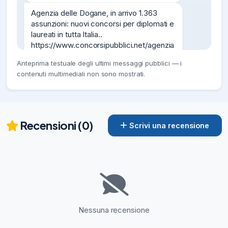
Agenzia delle Dogane, in arrivo 1.363 
assunzioni: nuovi concorsi per diplomati e 
laureati in tutta Italia..

https://www.concorsipubblici.net/agenzia
-delle-dogane-in-arrivo-1-363-
Anteprima testuale degli ultimi messaggi pubblici — i
assunzioni-nuovi-concorsi-per-diplomati-
contenuti multimediali non sono mostrati.
e-laureati-tutta-italia/
06/08/26
6.09K
Assunzioni Eurospin in tutta Italia: 
opportunità di lavoro, profili richiesti e 
Recensioni (0)
Scrivi una recensione
come candidarsi.

https://www.concorsipubblici.net/assunzi
oni-eurospin/
06/08/26
5.66K
Concorsi alla Provincia, assunzioni con 
diploma o laurea: cinque concorsi per 
amministrativi, tecnici e bibliotecari

Nessuna recensione
https://www.concorsipubblici.net/concor
si-alla-provincia-assunzioni-con-