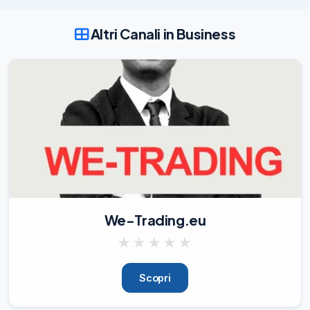
tempo indeterminato per diplomati: 
stipendio oltre 25.000 euro

Altri Canali in Business
https://www.concorsipubblici.net/concor
so-provincia-20-assunzioni/
06/08/26
544
We-Trading.eu
★
★
★
★
★
Scopri