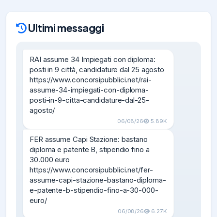
Ultimi messaggi
RAI assume 34 Impiegati con diploma: 
posti in 9 città, candidature dal 25 agosto

https://www.concorsipubblici.net/rai-
assume-34-impiegati-con-diploma-
posti-in-9-citta-candidature-dal-25-
agosto/
06/08/26
5.89K
FER assume Capi Stazione: bastano 
diploma e patente B, stipendio fino a 
30.000 euro

https://www.concorsipubblici.net/fer-
assume-capi-stazione-bastano-diploma-
e-patente-b-stipendio-fino-a-30-000-
euro/
06/08/26
6.27K