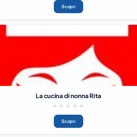
Scopri
La cucina di nonna Rita
★
★
★
★
★
Scopri