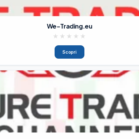
We-Trading.eu
★
★
★
★
★
Scopri