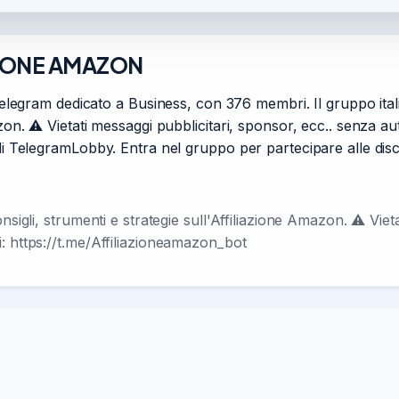
AZIONE AMAZON
am dedicato a Business, con 376 membri. Il gruppo italia
zon. ⚠️ Vietati messaggi pubblicitari, sponsor, ecc.. senza aut
 di TelegramLobby. Entra nel gruppo per partecipare alle dis
nsigli, strumenti e strategie sull'Affiliazione Amazon. ⚠️ Viet
i: https://t.me/Affiliazioneamazon_bot