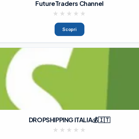
FutureTraders Channel
★
★
★
★
★
Scopri
DROPSHIPPING ITALIA💰🇮🇹
★
★
★
★
★