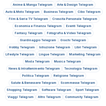
Anime & Manga Telegram
Arte & Design Telegram
Auto & Moto Telegram
Business Telegram
Cibo Telegram
Film & Serie TV Telegram
Crescita Personale Telegram
Economia e Finanza Telegram
Eventi Telegram
Fantasy Telegram
Fotografia & Video Telegram
Giardinaggio Telegram
Giochi Telegram
Hobby Telegram
Istruzione Telegram
Libri Telegram
Lifestyle Telegram
Lingue Telegram
Marketing Telegram
Moda Telegram
Musica Telegram
News & Intrattenimento Telegram
Tecnologia Telegram
Politica Telegram
Religione Telegram
Salute & Benessere Telegram
Scommesse Telegram
Shopping Telegram
Software Telegram
Sport Telegram
Viaggi Telegram
Altro Telegram
Community Telegram