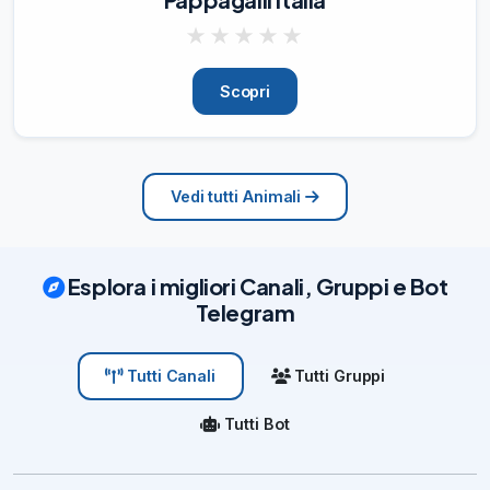
★
★
★
★
★
Scopri
Vedi tutti Animali
Esplora i migliori Canali, Gruppi e Bot
Telegram
Tutti Gruppi
Tutti Canali
Tutti Bot