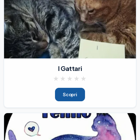
I Gattari
★
★
★
★
★
Scopri