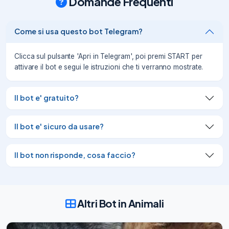
Domande Frequenti
Come si usa questo bot Telegram?
Clicca sul pulsante 'Apri in Telegram', poi premi START per
attivare il bot e segui le istruzioni che ti verranno mostrate.
Il bot e' gratuito?
Il bot e' sicuro da usare?
Il bot non risponde, cosa faccio?
Altri Bot in Animali