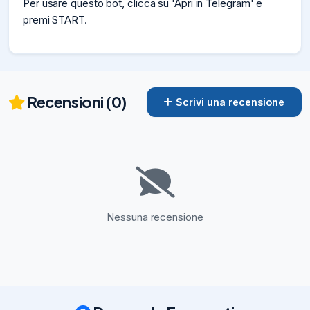
Per usare questo bot, clicca su 'Apri in Telegram' e
premi START.
Recensioni (0)
Scrivi una recensione
Nessuna recensione