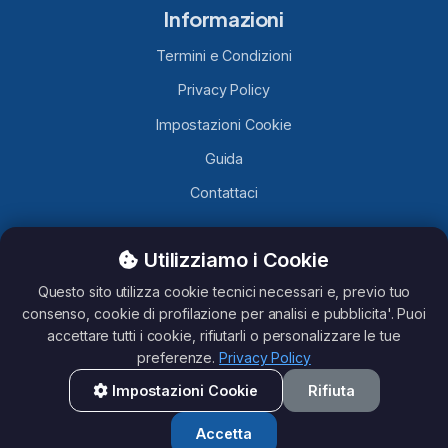
Informazioni
Termini e Condizioni
Privacy Policy
Impostazioni Cookie
Guida
Contattaci
Utilizziamo i Cookie
TelegramLobby.com
è un sito contenente Canali, Gruppi e
Bot Telegram caricati da utenti Telegram, non ci assumiamo
Questo sito utilizza cookie tecnici necessari e, previo tuo
nessuna responsabilità del loro contenuto. Questo sito non è
consenso, cookie di profilazione per analisi e pubblicita'. Puoi
affiliato con Telegram.
accettare tutti i cookie, rifiutarli o personalizzare le tue
preferenze.
Privacy Policy
Impostazioni Cookie
Rifiuta
All rights reserved - TelegramLobby ©2026
Accetta