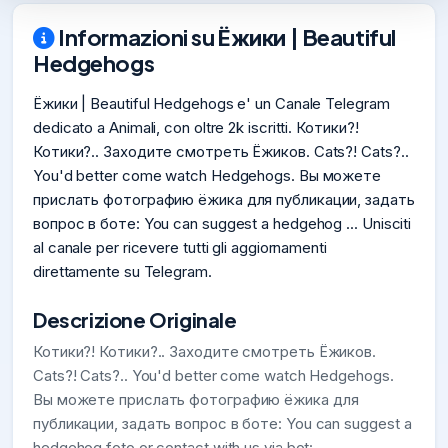
Informazioni su Ёжики | Beautiful
Hedgehogs
Ёжики | Beautiful Hedgehogs e' un Canale Telegram
dedicato a Animali, con oltre 2k iscritti. Котики?!
Котики?.. Заходите смотреть Ёжиков. Cats?! Cats?..
You'd better come watch Hedgehogs. Вы можете
прислать фотографию ёжика для публикации, задать
вопрос в боте: You can suggest a hedgehog ... Unisciti
al canale per ricevere tutti gli aggiornamenti
direttamente su Telegram.
Descrizione Originale
Котики?! Котики?.. Заходите смотреть Ёжиков.
Cats?! Cats?.. You'd better come watch Hedgehogs.
Вы можете прислать фотографию ёжика для
публикации, задать вопрос в боте: You can suggest a
hedgehog foto or contact with us via bot: