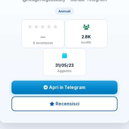
Animali
★
★
★
★
★
—
2.8K
Iscritti
0
recensioni
31/05/23
Aggiunto
Apri in Telegram
Recensisci