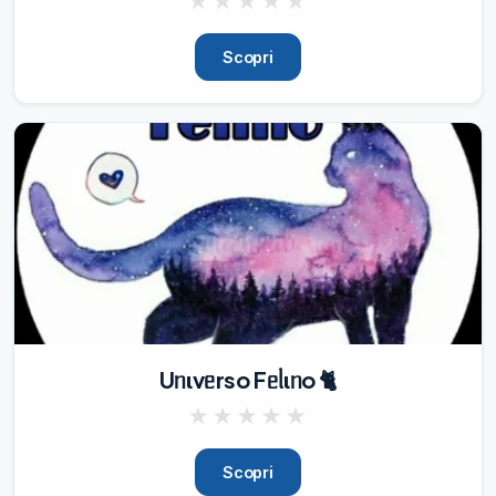
★
★
★
★
★
Scopri
Uᥒιvᥱrso Fᥱᥣιᥒo 🐈
★
★
★
★
★
Scopri