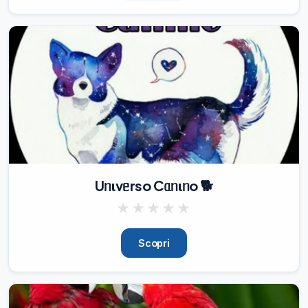
Uᥒιvᥱrso Cᥲᥒιᥒo 🐕
★
★
★
★
★
Scopri