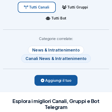
Tutti Gruppi
Tutti Canali
Tutti Bot
Categorie correlate:
News & Intrattenimento
Canali News & Intrattenimento
Aggiungi il tuo
Esplora i migliori Canali, Gruppi e Bot
Telegram