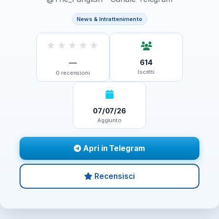
News & Intrattenimento
★
★
★
★
★
—
614
Iscritti
0
recensioni
07/07/26
Aggiunto
Apri in Telegram
Recensisci