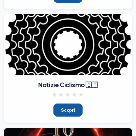
Notizie Ciclismo 🇮🇹
★
★
★
★
★
Scopri