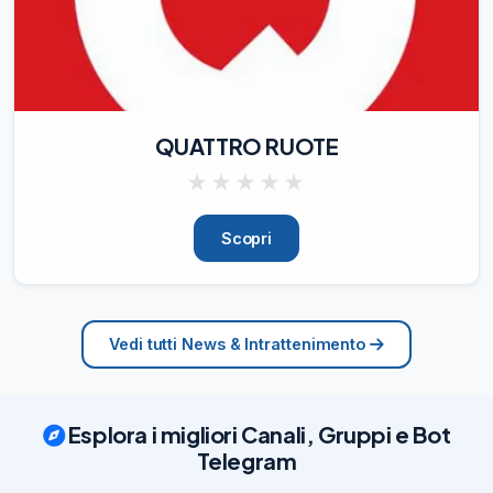
QUATTRO RUOTE
★
★
★
★
★
Scopri
Vedi tutti News & Intrattenimento
Esplora i migliori Canali, Gruppi e Bot
Telegram