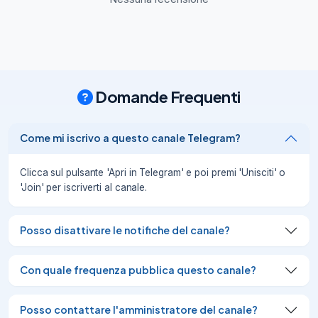
Domande Frequenti
Come mi iscrivo a questo canale Telegram?
Clicca sul pulsante 'Apri in Telegram' e poi premi 'Unisciti' o
'Join' per iscriverti al canale.
Posso disattivare le notifiche del canale?
Con quale frequenza pubblica questo canale?
Posso contattare l'amministratore del canale?