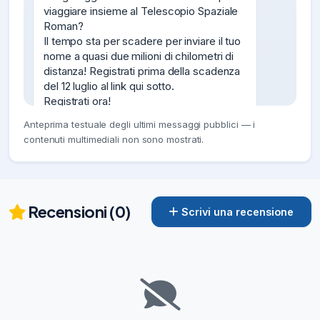
viaggiare insieme al Telescopio Spaziale 
Roman?

Il tempo sta per scadere per inviare il tuo 
nome a quasi due milioni di chilometri di 
distanza! Registrati prima della scadenza 
del 12 luglio al link qui sotto.

Registrati ora!

#roman

Anteprima testuale degli ultimi messaggi pubblici — i
@NasaITA
contenuti multimediali non sono mostrati.
09/07/26
164
Questa immagine mostra la nebulosa 
NGC 3603, che contiene un enorme 
ammasso di stelle e si trova nella nostra 
Recensioni (0)
Scrivi una recensione
galassia, la Via Lattea. Questa nuova 
immagine composita contiene i dati a 
raggi X di Chandra (rosso e bianco) e 
mostra un'emissione diffusa vicino al 
centro della galassia insieme a sorgenti di 
raggi X puntiformi in tutta la parte centrale 
dell'immagine. La luce ottica, infrarossa e 