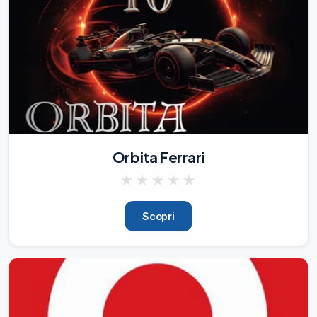
campo diversi esperimenti lungo il 
percorso d
31/07/26
189
Orbita Ferrari
★
★
★
★
★
Scopri