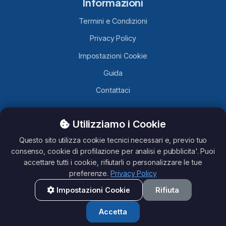
Informazioni
Termini e Condizioni
Privacy Policy
Impostazioni Cookie
Guida
Contattaci
Utilizziamo i Cookie
TelegramLobby.com
è un sito contenente Canali, Gruppi e
Bot Telegram caricati da utenti Telegram, non ci assumiamo
Questo sito utilizza cookie tecnici necessari e, previo tuo
nessuna responsabilità del loro contenuto. Questo sito non è
consenso, cookie di profilazione per analisi e pubblicita'. Puoi
affiliato con Telegram.
accettare tutti i cookie, rifiutarli o personalizzare le tue
preferenze.
Privacy Policy
Impostazioni Cookie
Rifiuta
All rights reserved - TelegramLobby ©2026
Accetta