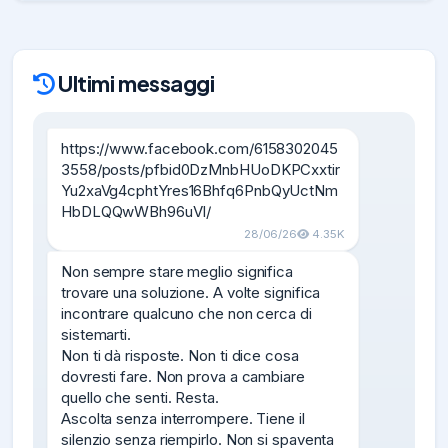
Ultimi messaggi
https://www.facebook.com/6158302045
3558/posts/pfbid0DzMnbHUoDKPCxxtir
Yu2xaVg4cphtYres16Bhfq6PnbQyUctNm
HbDLQQwWBh96uVl/
28/06/26
4.35K
Non sempre stare meglio significa 
trovare una soluzione. A volte significa 
incontrare qualcuno che non cerca di 
sistemarti.

Non ti dà risposte. Non ti dice cosa 
dovresti fare. Non prova a cambiare 
quello che senti. Resta.

Ascolta senza interrompere. Tiene il 
silenzio senza riempirlo. Non si spaventa 