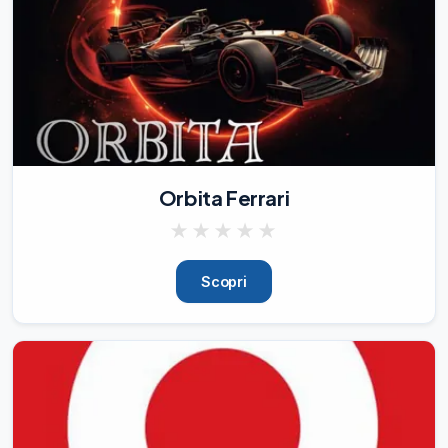
Orbita Ferrari
★
★
★
★
★
Scopri