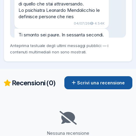
di quello che stai attraversando.

Lo psichiatra Leonardo Mendolicchio le 
definisce persone che ries
04/07/26
4.54K
Ti smonto sei paure. In sessanta secondi. 
In un minuto, con il timer che corre, passa 
Anteprima testuale degli ultimi messaggi pubblici — i
in rassegna le sei paure più comuni: 
contenuti multimediali non sono mostrati.
giudizio degli altri, fallimento, cosa 
diranno,...

🔗

https://m.facebook.com/watch/?
v=2543824582735312&_rdr

Recensioni (0)
Scrivi una recensione
⌚

Durata: 00:53
12/07/26
3.72K
https://www.facebook.com/1000644207
00537/posts/pfbid0epRFv8SevFLMdAB
3TDhm1uwtr54NrirNycu56YmvduWt285b
d6dxpk1PPZ2GRZgUl/
Nessuna recensione