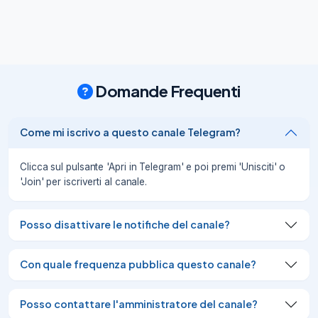
25/07/26
1.25K
https://www.facebook.com/1000644207
00537/posts/pfbid0epRFv8SevFLMdAB
3TDhm1uwtr54NrirNycu56YmvduWt285b
d6dxpk1PPZ2GRZgUl/
Domande Frequenti
25/07/26
1.76K
https://www.facebook.com/10006953193
6407/posts/pfbid033TT7uaiqGu4kQMxF
Come mi iscrivo a questo canale Telegram?
aoihMEPdarE7aXombZnLRG337wZqiRS
NBFqvRVYiTQywR3g2l/
Clicca sul pulsante 'Apri in Telegram' e poi premi 'Unisciti' o
25/07/26
1.69K
'Join' per iscriverti al canale.
https://www.facebook.com/10006953193
6407/posts/pfbid033TT7uaiqGu4kQMxF
Posso disattivare le notifiche del canale?
aoihMEPdarE7aXombZnLRG337wZqiRS
NBFqvRVYiTQywR3g2l/
25/07/26
2.25K
Con quale frequenza pubblica questo canale?
Ci hanno insegnato che essere arrabbiate 
con i propri genitori significa essere figlie 
Posso contattare l'amministratore del canale?