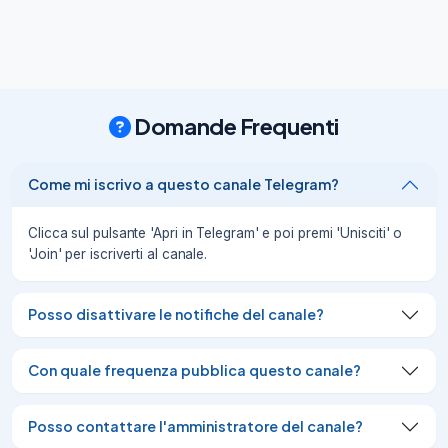
v=8_6ef9-4560
01/08/26
2.3K
OP I Massimi Esperti - SHANKS rivela il 
segreto di IMU. GABAN vs IMU salva 
LUFFY. One Piece 1189!

Domande Frequenti
https://www.youtube.com/watch?
v=IgQq5dsV_p0
02/08/26
2.41K
Come mi iscrivo a questo canale Telegram?
OP I Massimi Esperti - ONE PIECE Anime: 
Clicca sul pulsante 'Apri in Telegram' e poi premi 'Unisciti' o
EP. 1172: La grande forza di Loki. I 
'Join' per iscriverti al canale.
Cavalieri in azione!

#OnePiece

#Luffy

Posso disattivare le notifiche del canale?
#Loki

https://www.youtube.com/watch?
v=SJSHFTo-AJ4
Con quale frequenza pubblica questo canale?
04/08/26
1.12K
Capitolo 1190 RAW

Posso contattare l'amministratore del canale?
USATE LO SPOILER