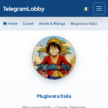
TelegramLobby
Home
Canali
Anime & Manga
Mugiwara Italia
Mugiwara Italia
@mugiwaraitalia - Canale Telegram