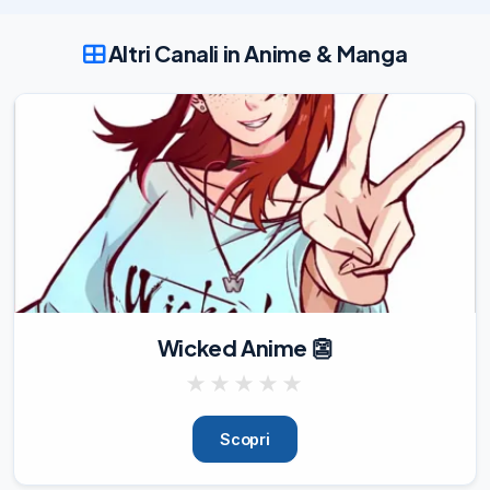
, la light novel web e manhwa di TurtleMe, 
con adattamento e disegni di Fuyuki23 
Altri Canali in Anime & Manga
per le Stagioni 1-5 e di MGK-story per la 
Stagione 6.

Keitaro Motonaga (Digimon Adventure 
tri., Date A Live) sarà il regista 
dell'adattamento presso lo studio A-CAT, 
e Crunchyroll ha confermato i piani per lo 
streaming d
21/10/24
5.77K
#News

SOLO LEVELING: RE AWAKENING - 
video del trailer ufficiale

Uscirà in Giappone il 29 novembre

Wicked Anime 👺
Stagione 1 + episodi in anteprima 13 e 14 
della stagione 2

★
★
★
★
★
La data di uscita ufficiale della stagione 2 
è gennaio 2025

Seguici

Scopri
@ManhwaITA
24/10/24
6.21K