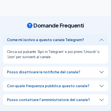
#News

Lo Studio N, Toei Animation e Studio Mir 
collaborano per la produzione di 
Domande Frequenti
animazioni di alta qualità per il webtoon 
"GOSU"

🎉

Come mi iscrivo a questo canale Telegram?
Naver Webtoon ha annunciato il 24 che la 
sua filiale di produzione video, Studio N, 
ha firmato un accordo di collaborazione 
Clicca sul pulsante 'Apri in Telegram' e poi premi 'Unisciti' o
(MOU) con Toei Animation e Studio Mir 
'Join' per iscriverti al canale.
per la produzione di una serie animata 
basata sul webtoon originale di Naver, 
'Gosu'.

Posso disattivare le notifiche del canale?
Il webtoon originale 
02/10/24
5.32K
Con quale frequenza pubblica questo canale?
#News

È stato tato ufficialmente annunciato un

Posso contattare l'amministratore del canale?
adattamento animato per The Beginning 
After the End
