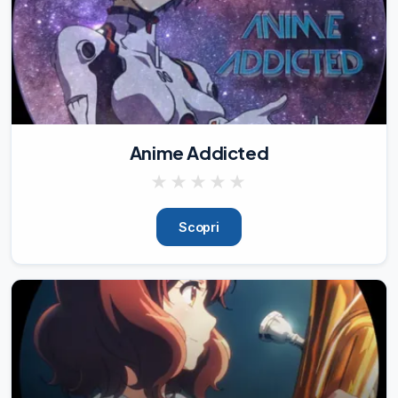
@ManhwaITA
27/11/24
6.39K
Anime Addicted
★
★
★
★
★
Scopri