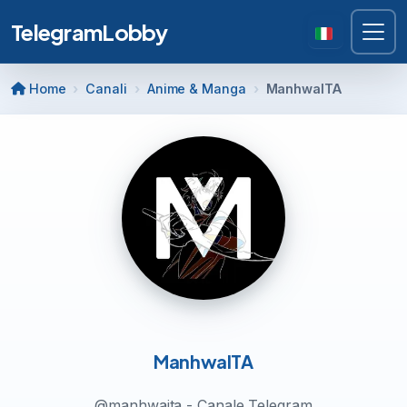
TelegramLobby
Home
Canali
Anime & Manga
ManhwaITA
ManhwaITA
@manhwaita - Canale Telegram