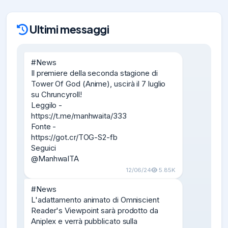
Ultimi messaggi
#News

Il premiere della seconda stagione di 
Tower Of God (Anime), uscirà il 7 luglio 
su Chruncyroll!

Leggilo -

https://t.me/manhwaita/333

Fonte -

https://got.cr/TOG-S2-fb

Seguici

@ManhwaITA
12/06/24
5.85K
#News

L'adattamento animato di Omniscient 
Reader's Viewpoint sarà prodotto da 
Aniplex e verrà pubblicato sulla 