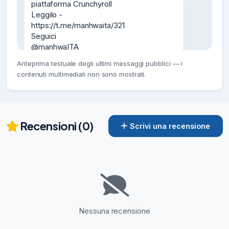
piattaforma Crunchyroll

Leggilo -

https://t.me/manhwaita/321

Seguici

@manhwaITA
06/07/24
6.01K
Anteprima testuale degli ultimi messaggi pubblici — i
contenuti multimediali non sono mostrati.
#News

Il Fondatore di Kakao è stato arrestato 
per manipolazione del mercato.

(Vi ricordo che è la stessa azienda che ha 
fatto guerra a Tachiyomi e ha "perso", 
Recensioni (0)
Scrivi una recensione
visto che alla fine non è cambiato nulla 
(Mihon)

altre info -

https://t.me/manhwaita/1517

)

Kim Beom-su, fondatore miliardario di 
Kakao, è stato arrestato con l'accusa di 
manipolazione del prezzo delle azioni 
Nessuna recensione
relative all'investimento della 
23/07/24
5.93K