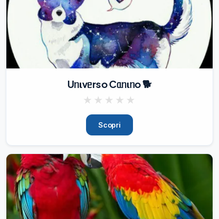
seguire e supportare

il Network e i loro aderenti!

💪🏻

🤝

Per fare richiesta di

adesione al progetto

utilizzare l'apposito Bot

🤖

Uᥒιvᥱrso Cᥲᥒιᥒo 🐕
.
★
★
★
★
★
26/10/23
1.12K
🎆

Scopri
~ 2024 ~

🎇

AnimalGram

🇮🇹

augura

a tutti voi e all'intero

Regno Animale

, un felicissimo

Anno Nuovo!!
