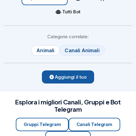
Per fare richiesta di

adesione al progetto

Tutti Bot
utilizzare l'apposito Bot

🤖

.
Categorie correlate:
09/02/24
1.3K
🎆

Animali
Canali Animali
~ 2025 ~

🎇

AnimalGram

🇮🇹

Aggiungi il tuo
augura

a tutti voi e all'intero

Regno Animale

, un felicissimo

Esplora i migliori Canali, Gruppi e Bot
Anno Nuovo!!

Telegram
🥂

🍾

~ Nyx

Gruppi Telegram
Canali Telegram
🐾