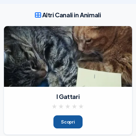
ai prodotti per gatti!

🛍

Altri Canali in Animali
Continuate a

seguire e supportare

il Network e i loro aderenti!

💪🏻

🤝

Per fare richiesta di

adesione al progetto

utilizzare l'apposito Bot

🤖

.
28/12/22
1.35K
🎆

I Gattari
~ 2023 ~

🎇

★
★
★
★
★
AnimalGram

🇮🇹

Scopri
augura

a tutti voi e all'intero
