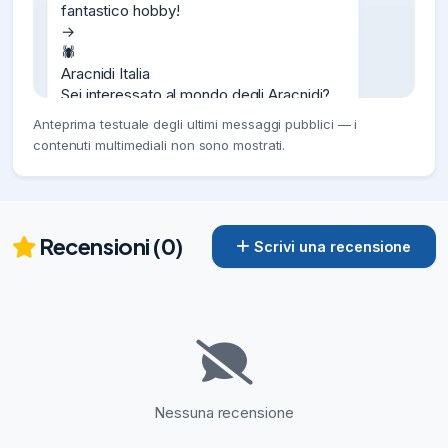
fantastico hobby!

→

🕷

Aracnidi Italia

Sei interessato al mondo degli Aracnidi? 
Questo è
Anteprima testuale degli ultimi messaggi pubblici — i
09/07/22
1.47K
contenuti multimediali non sono mostrati.
📢

Con enorme piacere comunico 
l'espansione del Network con l'

adesione

Recensioni (0)
Scrivi una recensione
di un

nuovo gruppo

:

→

Isopodi Italia

- Gruppo di discussione, vendita e 
scambio di Isopodi!

🍂

Nessuna recensione
Continuate a
