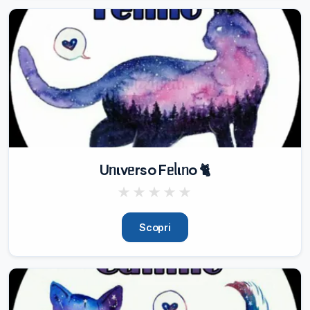
Regno Animale

, un felicissimo

Anno Nuovo!!

🥂

🍾

~ Nyx

🐾
31/12/22
1.54K
📢

Con enorme piacere comunico 
l'espansione del Network con l'

Uᥒιvᥱrso Fᥱᥣιᥒo 🐈
adesione

di un

★
★
★
★
★
nuovo gruppo

:

Scopri
→

Dendrobates Italia

- Venite a scoprire questi piccoli anfibi nel 
gruppo dedicato!

🐸

Continuate a
