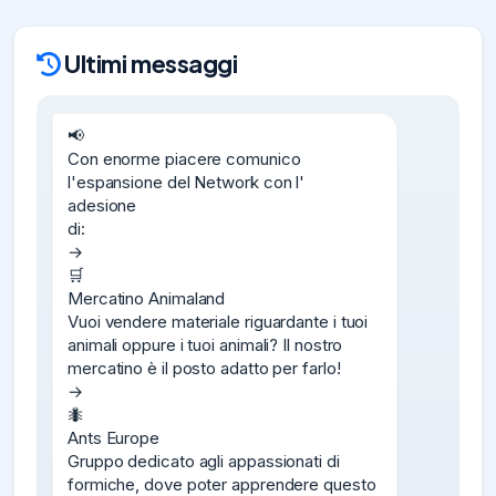
Ultimi messaggi
📢

Con enorme piacere comunico 
l'espansione del Network con l'

adesione

di:

→

🛒

Mercatino Animaland

Vuoi vendere materiale riguardante i tuoi 
animali oppure i tuoi animali? Il nostro 
mercatino è il posto adatto per farlo!

→

🐜

Ants Europe

Gruppo dedicato agli appassionati di 
formiche, dove poter apprendere questo 