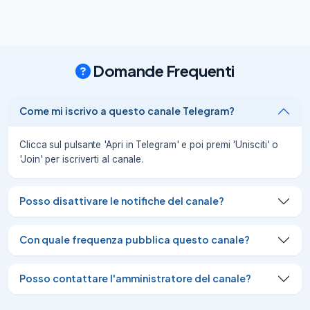
seguire e supportare

il Network e i loro aderenti!

💪🏻

🤝

Per fare richiesta di

Domande Frequenti
adesione al progetto

utilizzare l'apposito

Bot

Come mi iscrivo a questo canale Telegram?
🤖

.
Clicca sul pulsante 'Apri in Telegram' e poi premi 'Unisciti' o
07/11/22
1.23K
'Join' per iscriverti al canale.
📢

Con enorme piacere comunico 
Posso disattivare le notifiche del canale?
l'espansione del Network con l'

adesione

di un

Con quale frequenza pubblica questo canale?
nuovo canale

:

→

Posso contattare l'amministratore del canale?
Il Mondo di Queen

- Canale di offerte interamente dedicato 