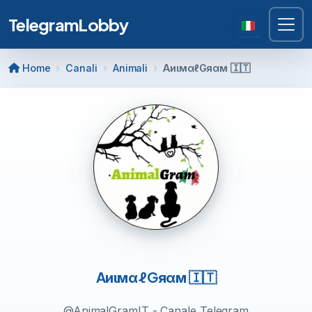
TelegramLobby
Home
Canali
Animali
AиιмαℓGяαм 🇮🇹
AиιмαℓGяαм 🇮🇹
@AnimalGramIT - Canale Telegram