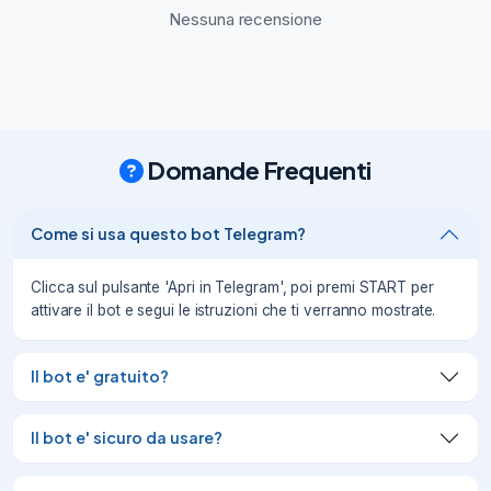
Nessuna recensione
Domande Frequenti
Come si usa questo bot Telegram?
Clicca sul pulsante 'Apri in Telegram', poi premi START per
attivare il bot e segui le istruzioni che ti verranno mostrate.
Il bot e' gratuito?
Il bot e' sicuro da usare?