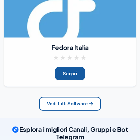
Fedora Italia
★
★
★
★
★
Scopri
Vedi tutti Software
Esplora i migliori Canali, Gruppi e Bot
Telegram