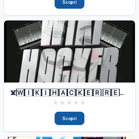
Scopri
☠️🅆🄸🄺🄸🄷🄰🄲🄺🄴🅁 🅁🄴🄳🄸🅁🄴🄲🅃☠️
★
★
★
★
★
Scopri