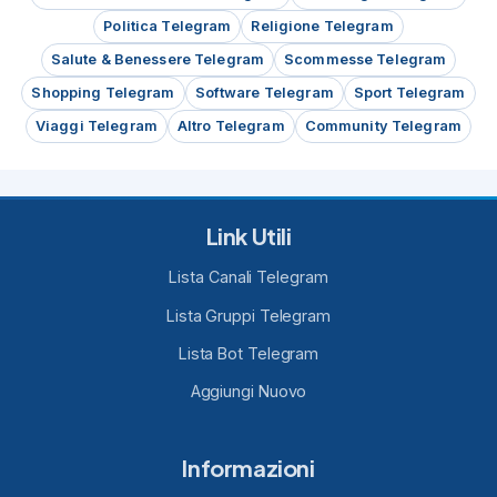
Politica Telegram
Religione Telegram
Salute & Benessere Telegram
Scommesse Telegram
Shopping Telegram
Software Telegram
Sport Telegram
Viaggi Telegram
Altro Telegram
Community Telegram
Link Utili
Lista Canali Telegram
Lista Gruppi Telegram
Lista Bot Telegram
Aggiungi Nuovo
Informazioni