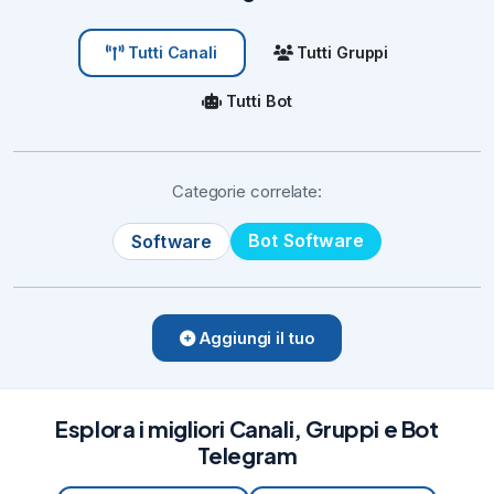
Tutti Gruppi
Tutti Canali
Tutti Bot
Categorie correlate:
Bot Software
Software
Aggiungi il tuo
Esplora i migliori Canali, Gruppi e Bot
Telegram