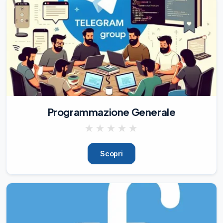
Programmazione Generale
★
★
★
★
★
Scopri