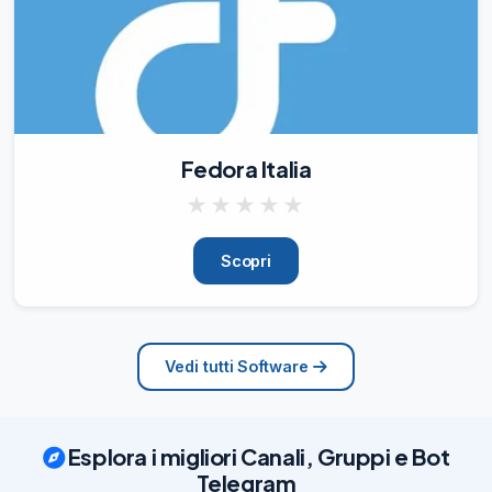
Fedora Italia
★
★
★
★
★
Scopri
Vedi tutti Software
Esplora i migliori Canali, Gruppi e Bot
Telegram