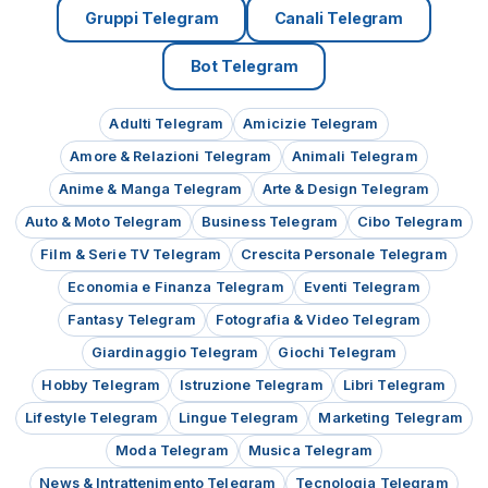
Gruppi Telegram
Canali Telegram
Bot Telegram
Adulti Telegram
Amicizie Telegram
Amore & Relazioni Telegram
Animali Telegram
Anime & Manga Telegram
Arte & Design Telegram
Auto & Moto Telegram
Business Telegram
Cibo Telegram
Film & Serie TV Telegram
Crescita Personale Telegram
Economia e Finanza Telegram
Eventi Telegram
Fantasy Telegram
Fotografia & Video Telegram
Giardinaggio Telegram
Giochi Telegram
Hobby Telegram
Istruzione Telegram
Libri Telegram
Lifestyle Telegram
Lingue Telegram
Marketing Telegram
Moda Telegram
Musica Telegram
News & Intrattenimento Telegram
Tecnologia Telegram