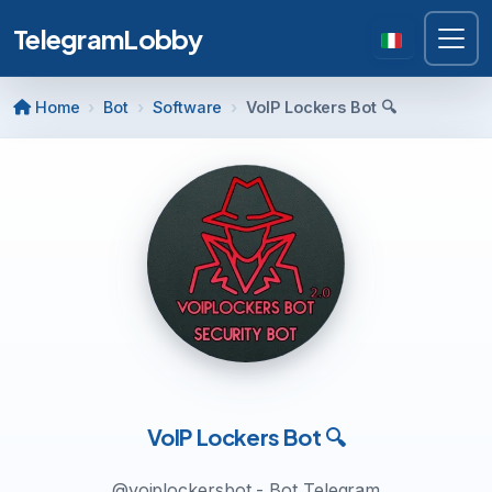
TelegramLobby
Home
Bot
Software
VoIP Lockers Bot 🔍
VoIP Lockers Bot 🔍
@voiplockersbot - Bot Telegram