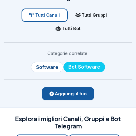
Tutti Gruppi
Tutti Canali
Tutti Bot
Categorie correlate:
Bot Software
Software
Aggiungi il tuo
Esplora i migliori Canali, Gruppi e Bot
Telegram