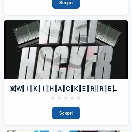
Scopri
☠️🅆🄸🄺🄸🄷🄰🄲🄺🄴🅁 🅁🄴🄳🄸🅁🄴🄲🅃☠️
★
★
★
★
★
Scopri