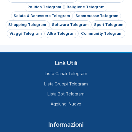
Politica Telegram
Religione Telegram
Salute & Benessere Telegram
Scommesse Telegram
Shopping Telegram
Software Telegram
Sport Telegram
Viaggi Telegram
Altro Telegram
Community Telegram
Link Utili
Lista Canali Telegram
Lista Gruppi Telegram
Lista Bot Telegram
Aggiungi Nuovo
Informazioni