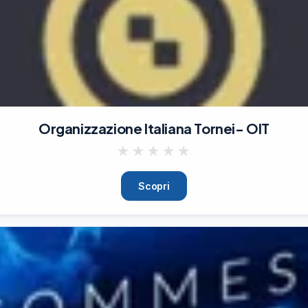
Organizzazione Italiana Tornei- OIT
★
★
★
★
★
Scopri