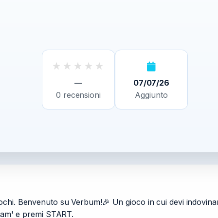
★
★
★
★
★
—
07/07/26
0
recensioni
Aggiunto
hi. Benvenuto su Verbum!🎉 Un gioco in cui devi indovinare u
gram' e premi START.