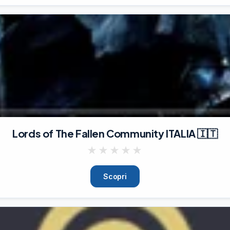
Lords of The Fallen Community ITALIA 🇮🇹
★
★
★
★
★
Scopri