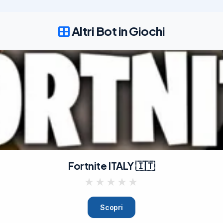
Altri Bot in Giochi
Fortnite ITALY 🇮🇹
★
★
★
★
★
Scopri