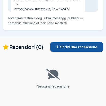
->

https://www.tuttotek.it/?p=262473
06/08/26
95
Anteprima testuale degli ultimi messaggi pubblici — i
Samsung porta HDR10+ ADVANCED su 
contenuti multimediali non sono mostrati.
Prime Video in anteprima mondiale ->

https://www.tuttotek.it/?p=262477
06/08/26
108
Recensioni (0)
ASUS ProArt PA40SU: il nuovo case 
Scrivi una recensione
esterno per SSD NVMe con USB4 e 
raffreddamento attivo ->

https://www.tuttotek.it/?p=262478
06/08/26
117
Ecovacs Deebot T80S OMNI su Amazon: 
il robot lavapavimenti con stazione smart 
crolla a €449 ->

Nessuna recensione
https://www.tuttotek.it/?p=262488
06/08/26
84
Offerte Amazon oggi: migliori offerte e 