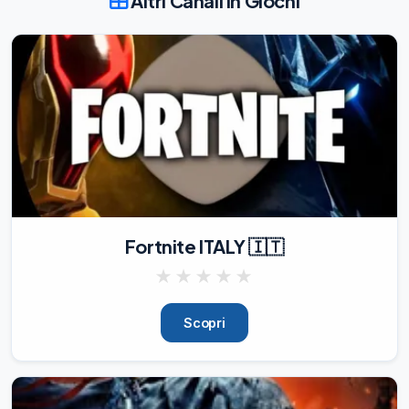
Altri Canali in Giochi
Fortnite ITALY 🇮🇹
★
★
★
★
★
Scopri