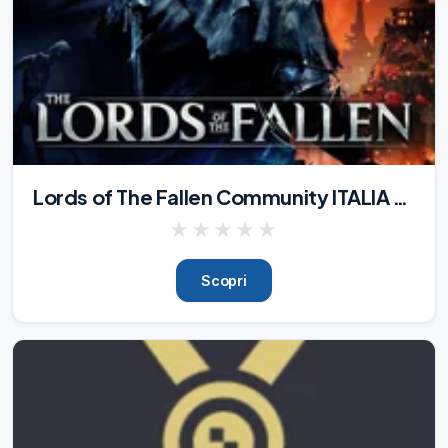
Lords of The Fallen Community ITALIA 🇮🇹
★
★
★
★
★
Scopri