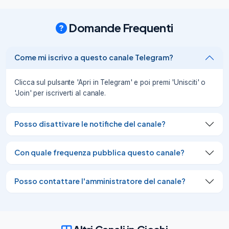
sconti ->

https://www.tuttotek.it/?p=18815
Domande Frequenti
06/08/26
86
Come mi iscrivo a questo canale Telegram?
Clicca sul pulsante 'Apri in Telegram' e poi premi 'Unisciti' o
'Join' per iscriverti al canale.
Posso disattivare le notifiche del canale?
Con quale frequenza pubblica questo canale?
Posso contattare l'amministratore del canale?