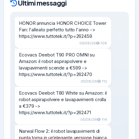
Ultimi messaggi
HONOR annuncia HONOR CHOICE Tower 
Fan: l'alleato perfetto tutto l'anno ->

https://www.tuttotek.it/?p=262459
05/08/26
108
Ecovacs Deebot T90 PRO OMNI su 
Amazon: il robot aspirapolvere e 
lavapavimenti scende a €599 ->

https://www.tuttotek.it/?p=262470
05/08/26
112
Ecovacs Deebot T80 White su Amazon: il 
robot aspirapolvere e lavapavimenti crolla 
a €379 ->

https://www.tuttotek.it/?p=262471
05/08/26
114
Narwal Flow 2: il robot lavapavimenti di 
punta torna in un’elegante versione bianca 