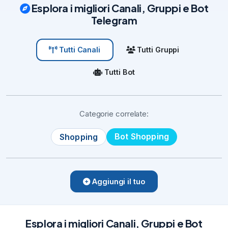
Esplora i migliori Canali, Gruppi e Bot
Telegram
Tutti Gruppi
Tutti Canali
Tutti Bot
Categorie correlate:
Bot Shopping
Shopping
Aggiungi il tuo
Esplora i migliori Canali, Gruppi e Bot