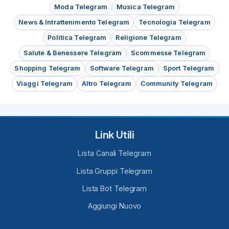
Moda Telegram
Musica Telegram
News & Intrattenimento Telegram
Tecnologia Telegram
Politica Telegram
Religione Telegram
Salute & Benessere Telegram
Scommesse Telegram
Shopping Telegram
Software Telegram
Sport Telegram
Viaggi Telegram
Altro Telegram
Community Telegram
Link Utili
Lista Canali Telegram
Lista Gruppi Telegram
Lista Bot Telegram
Aggiungi Nuovo