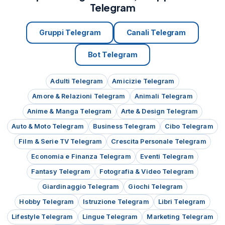
Telegram
Gruppi Telegram
Canali Telegram
Bot Telegram
Adulti Telegram
Amicizie Telegram
Amore & Relazioni Telegram
Animali Telegram
Anime & Manga Telegram
Arte & Design Telegram
Auto & Moto Telegram
Business Telegram
Cibo Telegram
Film & Serie TV Telegram
Crescita Personale Telegram
Economia e Finanza Telegram
Eventi Telegram
Fantasy Telegram
Fotografia & Video Telegram
Giardinaggio Telegram
Giochi Telegram
Hobby Telegram
Istruzione Telegram
Libri Telegram
Lifestyle Telegram
Lingue Telegram
Marketing Telegram