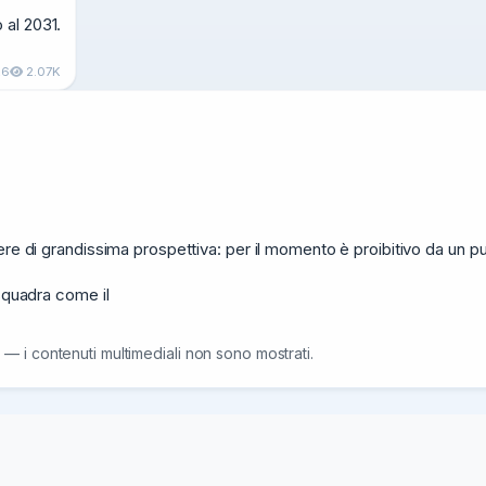
al 2031.

26
2.07K
re di grandissima prospettiva: per il momento è proibitivo da un punt
squadra come il

 — i contenuti multimediali non sono mostrati.