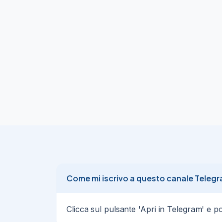
#Lindstrom

Il calciatore danese non si trasferirà allo

#Schalke04

#SkySport

#SkyCalciomercato

#calciomercato
03/08/26
1.92K
#Fiorentina

,

#JoaoMario

è arrivato in città

Iniziate le visite mediche

#SkySport

#SkyCalciomercato

#calciomercato
03/08/26
1.91K
Come mi iscrivo a questo canale Teleg
#Roma

domani le visite mediche di

Clicca sul pulsante 'Apri in Telegram' e poi 
#Angeliño

col
