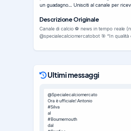
un guadagno... Unisciti al canale per rice
Descrizione Originale
Canale di calcio ⚽️ news in tempo reale (
@specialecalciomercatobot 🎯 “In qualità 
Ultimi messaggi
@Specialecalciomercato

Ora è ufficiale! Antonio

#Silva

al

#Bournemouth

dal
