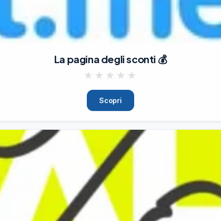
La pagina degli sconti 💰
★
★
★
★
★
Scopri