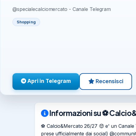
@specialecalciomercato - Canale Telegram
Shopping
Apri in Telegram
Recensisci
Informazioni su ⚽️ Calci
⚽️ Calcio&Mercato 26/27 🤑 e' un Canale T
prese ufficialmente dai social) @communit