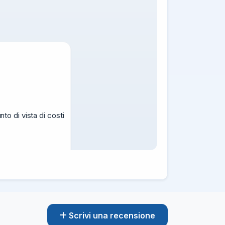
o di vista di costi

01/08/26
2.22K
Scrivi una recensione