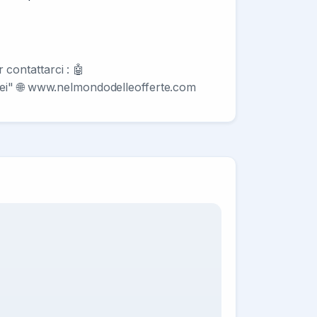
contattarci : 🤖
onei" 🌐 www.nelmondodelleofferte.com