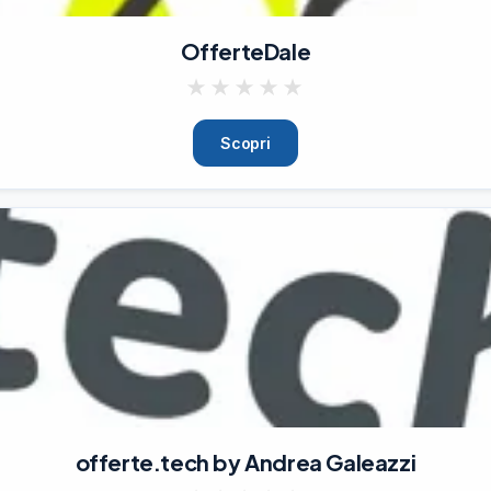
OfferteDale
★
★
★
★
★
Scopri
offerte.tech by Andrea Galeazzi