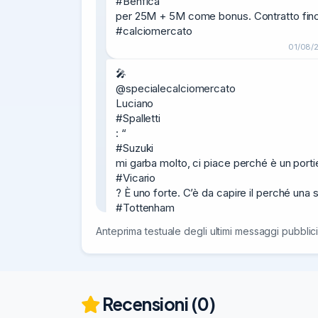
#Benfica

per 25M + 5M come bonus. Contratto fino 
#calciomercato
01/08/
🎤

@specialecalciomercato

Luciano

#Spalletti

: “

#Suzuki

mi garba molto, ci piace perché è un portie
#Vicario

? È uno forte. C’è da capire il perché una 
#Tottenham

abbia deciso di lasciarlo fuori…”

Anteprima testuale degli ultimi messaggi pubblici
#calcionews

🗞
#Napoli

Recensioni (0)
, saltata la cessione di
