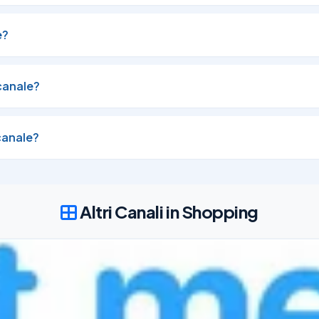
 di riscatto a 2.5 milioni

e?
03/08/26
1.98K
canale?
canale?
Altri Canali in Shopping