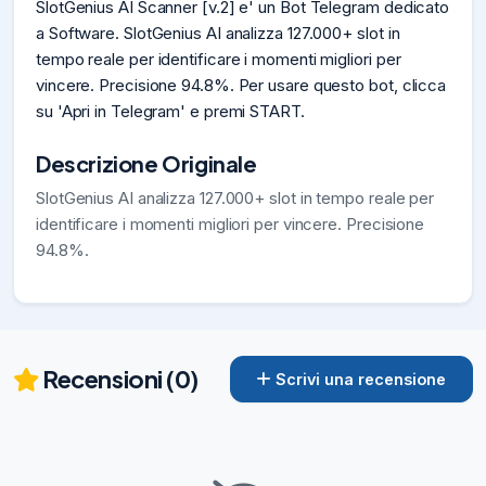
SlotGenius AI Scanner [v.2] e' un Bot Telegram dedicato
a Software. SlotGenius AI analizza 127.000+ slot in
tempo reale per identificare i momenti migliori per
vincere. Precisione 94.8%. Per usare questo bot, clicca
su 'Apri in Telegram' e premi START.
Descrizione Originale
SlotGenius AI analizza 127.000+ slot in tempo reale per
identificare i momenti migliori per vincere. Precisione
94.8%.
Recensioni (0)
Scrivi una recensione