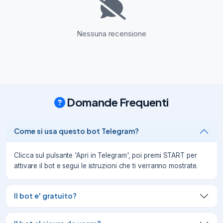
Nessuna recensione
Domande Frequenti
Come si usa questo bot Telegram?
Clicca sul pulsante 'Apri in Telegram', poi premi START per
attivare il bot e segui le istruzioni che ti verranno mostrate.
Il bot e' gratuito?