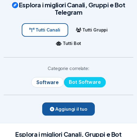
Esplora i migliori Canali, Gruppi e Bot
Telegram
Tutti Gruppi
Tutti Canali
Tutti Bot
Categorie correlate:
Bot Software
Software
Aggiungi il tuo
Esplora i migliori Canali, Gruppi e Bot