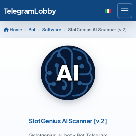
TelegramLobby
Home
Bot
Software
SlotGenius AI Scanner [v.2]
SlotGenius AI Scanner [v.2]
@slotgenius_ai_bot - Bot Telegram