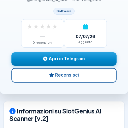
Software
★
★
★
★
★
—
07/07/26
Aggiunto
0
recensioni
Apri in Telegram
Recensisci
Informazioni su SlotGenius AI
Scanner [v.2]