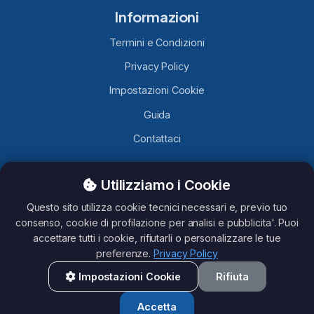
Informazioni
Termini e Condizioni
Privacy Policy
Impostazioni Cookie
Guida
Contattaci
Utilizziamo i Cookie
TelegramLobby.com
è un sito contenente Canali, Gruppi e
Bot Telegram caricati da utenti Telegram, non ci assumiamo
Questo sito utilizza cookie tecnici necessari e, previo tuo
nessuna responsabilità del loro contenuto. Questo sito non è
consenso, cookie di profilazione per analisi e pubblicita'. Puoi
affiliato con Telegram.
accettare tutti i cookie, rifiutarli o personalizzare le tue
preferenze.
Privacy Policy
Impostazioni Cookie
Rifiuta
All rights reserved - TelegramLobby ©2026
Accetta