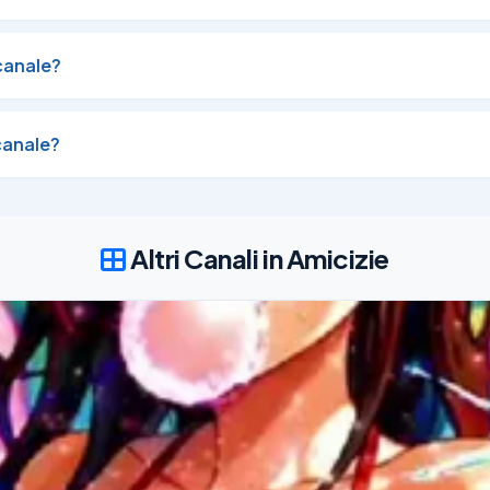
canale?
canale?
Altri Canali in Amicizie