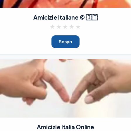
Amicizie Italiane © 🇮🇹
★
★
★
★
★
Scopri
Amicizie Italia Online