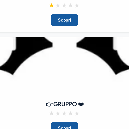
★
★
★
★
★
Scopri
👉 GRUPPO ❤️
★
★
★
★
★
Scopri