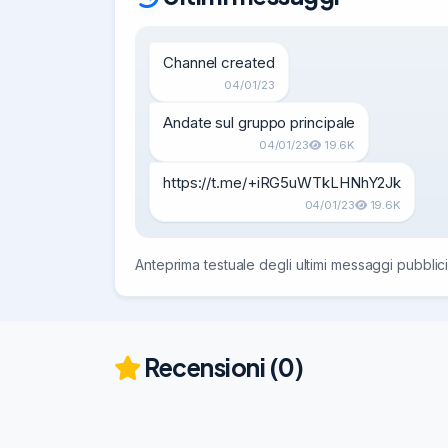
Channel created
04/01/23
Andate sul gruppo principale
04/01/23
19.6K
https://t.me/+iRG5uWTkLHNhY2Jk
04/01/23
19.6K
Anteprima testuale degli ultimi messaggi pubblici
Recensioni (0)