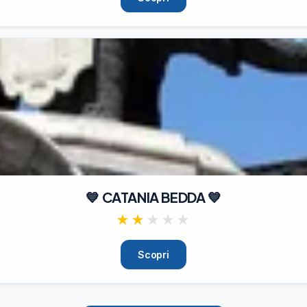
💙 CATANIA BEDDA 💙
★★
★
★
★
Scopri