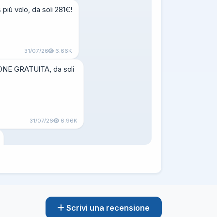
ù volo, da soli 281€!

31/07/26
6.66K
ONE GRATUITA, da soli 
31/07/26
6.96K
i 102€!

Scrivi una recensione