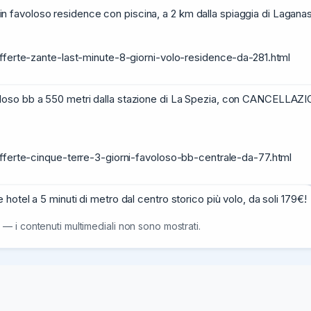
voloso residence con piscina, a 2 km dalla spiaggia di Laganas pi
offerte-zante-last-minute-8-giorni-volo-residence-da-281.html
oso bb a 550 metri dalla stazione di La Spezia, con CANCELLAZI
offerte-cinque-terre-3-giorni-favoloso-bb-centrale-da-77.html
tel a 5 minuti di metro dal centro storico più volo, da soli 179€!

 — i contenuti multimediali non sono mostrati.
fferte-valencia-4-giorni-volo-hotel-da-179.html
31/07/26
7.85K
avoloso bb a pochi metri dalle spiagge e da Marina Grande, da sol