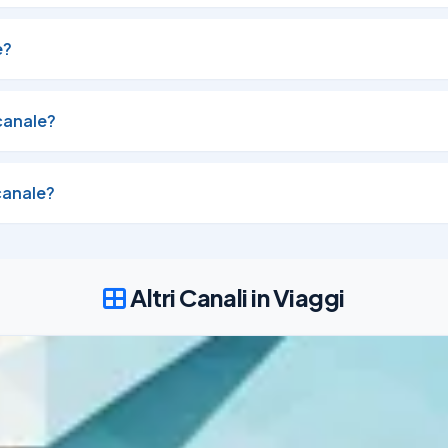
e?
canale?
canale?
Altri Canali in Viaggi