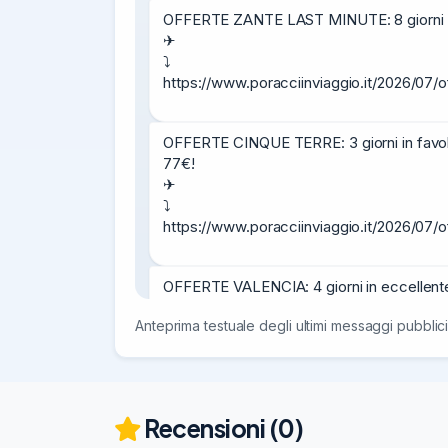
OFFERTE ZANTE LAST MINUTE: 8 giorni in fa
✈

⤵

https://www.poracciinviaggio.it/2026/07/
OFFERTE CINQUE TERRE: 3 giorni in favol
77€!

✈

⤵

https://www.poracciinviaggio.it/2026/07/
OFFERTE VALENCIA: 4 giorni in eccellente ho
✈

Anteprima testuale degli ultimi messaggi pubblici
⤵

https://www.poracciinviaggio.it/2026/07/o
OFFERTE LAST MINUTE CAPRI: 3 giorni in f
Recensioni (0)
✈
