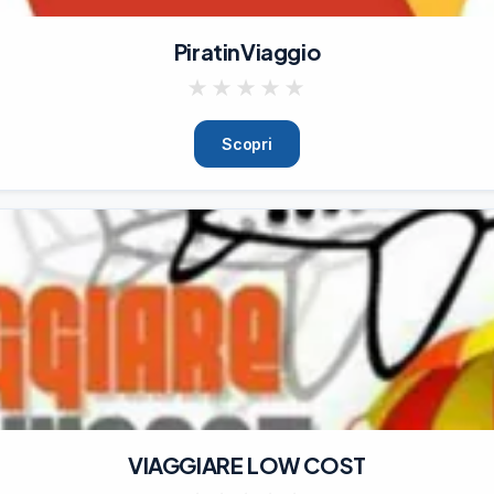
PiratinViaggio
★
★
★
★
★
Scopri
VIAGGIARE LOW COST