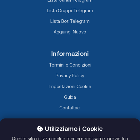
Lista Gruppi Telegram
Lista Bot Telegram
Aggiungi Nuovo
Informazioni
Termini e Condizioni
Privacy Policy
Impostazioni Cookie
Guida
Contattaci
Utilizziamo i Cookie
TelegramLobby.com
è un sito contenente Canali, Gruppi e
Bot Telegram caricati da utenti Telegram, non ci assumiamo
Questo sito utilizza cookie tecnici necessari e, previo tuo