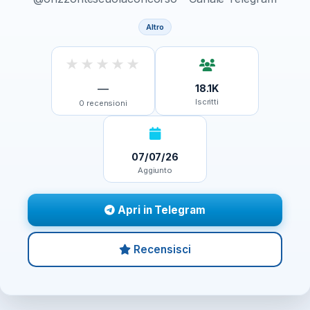
Altro
★
★
★
★
★
—
18.1K
Iscritti
0
recensioni
07/07/26
Aggiunto
Apri in Telegram
Recensisci