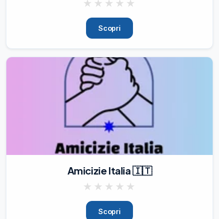
★
★
★
★
★
Scopri
Amicizie Italia 🇮🇹
★
★
★
★
★
Scopri