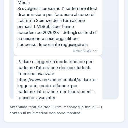
Media

Si svolgerà il prossimo 11 settembre il test 
di ammissione per l'accesso al corso di 
Laurea in Scienze della formazione 
primaria LMb85bis per l'anno 
accademico 2026/27. I dettagli sul test di 
ammissione e i punteggi utili per 
l'accesso. Importante raggiungere a
07/08/26
776
Parlare e leggere in modo efficace per 
catturare l’attenzione dei tuoi studenti. 
Tecniche avanzate

https://www.orizzontescuola.it/parlare-e-
leggere-in-modo-efficace-per-
catturare-lattenzione-dei-tuoi-studenti-
tecniche-avanzate/
07/08/26
747
Anteprima testuale degli ultimi messaggi pubblici — i
contenuti multimediali non sono mostrati.
Scuole paritarie, proroga assunzione 
docenti anche senza abilitazione ma con 
servizio. BOZZA decretoPA 2026
