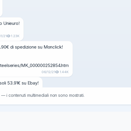
o Unieuro!

11/21
1.23K
4.90€ di spedizione su Monclick!

G/steelseries/MK_000000252854.htm
06/12/21
1.44K
li 53.91€ su Ebay!

 — i contenuti multimediali non sono mostrati.
28/01/22
1.5K
-19%) in preordine su Amazon!
