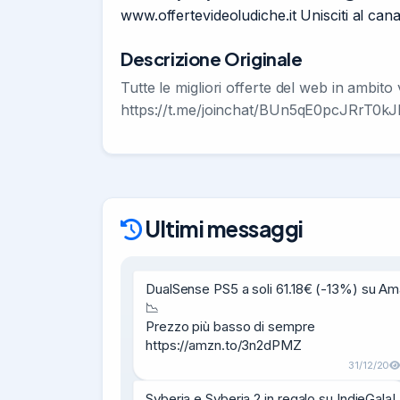
www.offertevideoludiche.it Unisciti al can
Descrizione Originale
Tutte le migliori offerte del web in ambi
https://t.me/joinchat/BUn5qE0pcJRrT0kJ
Ultimi messaggi
DualSense PS5 a soli 61.18€ (-13%) su Am
📉

Prezzo più basso di sempre

https://amzn.to/3n2dPMZ
31/12/20
Syberia e Syberia 2 in regalo su IndieGala!
