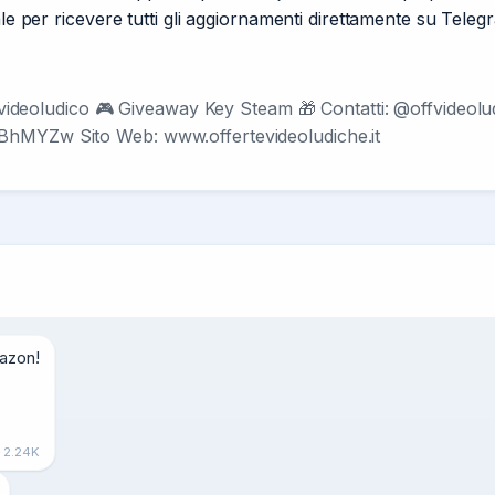
ale per ricevere tutti gli aggiornamenti direttamente su Teleg
to videoludico 🎮 Giveaway Key Steam 🎁 Contatti: @offvideo
BhMYZw Sito Web: www.offertevideoludiche.it
azon!

2.24K