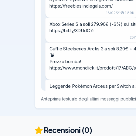
https://freebies.indiegala.com/
18/02/21
1.89K
Xbox Series S a soli 279.90€ (-6%) sul sit
https://bit.ly/3DUdG7r
25/
Cuffie Steelseries Arctis 3 a soli 8.20€ + 
💣

Prezzo bomba!

https://www.monclick.it/prodotti/17/AB
Leggende Pokémon Arceus per Switch a so
COUPON:

PITGEN22

Anteprima testuale degli ultimi messaggi pubblici
https://ebay.us/ZerV85
💣

Recensioni (0)
PS5 + Call of Duty MWIII a soli 499.99€ (