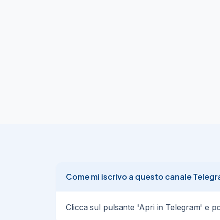
https://amzn.to/3SseA58
💣

Monitor Gigabyte 27" 2k 165hz a soli 149.
https://amzn.to/40XIF0P
PS5 Digital Slim a soli 374.99€ su Amazon!
https://amzn.to/4hWan49
21/11/24
40
Come mi iscrivo a questo canale Teleg
Clicca sul pulsante 'Apri in Telegram' e poi 