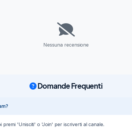
06/11/23
816
00€ su Amazon!

20/11/24
432
Nessuna recensione


9
Domande Frequenti
ram?
premi 'Unisciti' o 'Join' per iscriverti al canale.