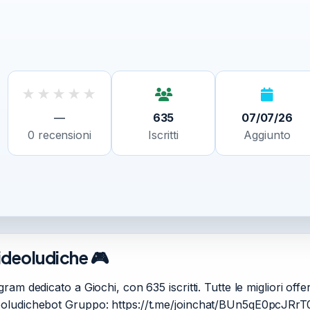
★
★
★
★
★
—
635
07/07/26
0
recensioni
Iscritti
Aggiunto
ideoludiche 🎮
am dedicato a Giochi, con 635 iscritti. Tutte le migliori off
deoludichebot Gruppo: https://t.me/joinchat/BUn5qE0pcJR