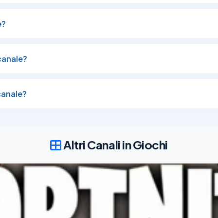
e?
canale?
canale?
Altri Canali in Giochi