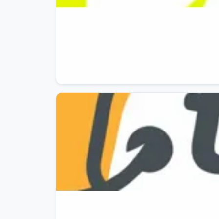
🧳

Eastpak Tranverz S Trolley Cabina 42L (51 
💰

72,09€

invece di

160,00€

👉🏻

https://amzn.to/4gYMzfF

🧳

Eastpak Tranverz S Trolley Cabina 42L (51 
💰

86,59€

invece di

160,00€

👉🏻

https://amzn.to/4gYMzfF

🧳

American Tourister Soundbox - Trolley L Es
💰

118,93€
