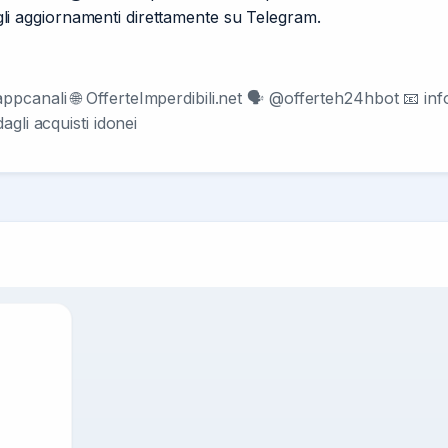
i gli aggiornamenti direttamente su Telegram.
ppcanali 🌐 OfferteImperdibili.net 🗣 @offerteh24hbot 📧
inf
gli acquisti idonei