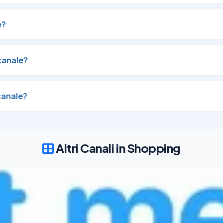
e?
canale?
ch 3 Pack Breve, Nero/Bianco/Grigio

canale?
Altri Canali in Shopping
03/08/26
9