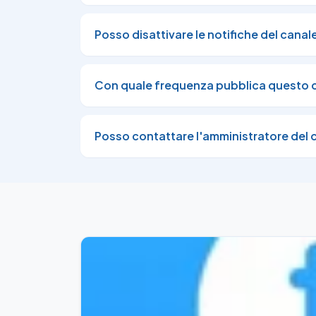
💣

💣

PREZZO BOMBA!!!

Posso disattivare le notifiche del canal
💣

💣

🩲

Con quale frequenza pubblica questo 
Calvin Klein Raffreddamento Cotone Stret
✅

Sconto automatico al check-out

💰

Posso contattare l'amministratore del 
25,20€

invece di

44,90€

✅

- 44%

👉

Apri su Amazon

⛔️

Disclaimer prezzi

#Adv