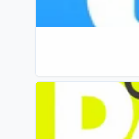
😱

BOMBA PAZZESCA

😱

👜

Kipling Gabbie S Borsa a Tracolla Leggera
💰

33,29€

invece di

89,90€

✅

- 63%

👉

Apri su Amazon

‼️

Minimo Storico

‼️

⛔️

Disclaimer prezzi

#Adv