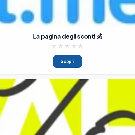
La pagina degli sconti 💰
 Piccola Multi Tasche

★
★
★
★
★
Scopri
03/08/26
11