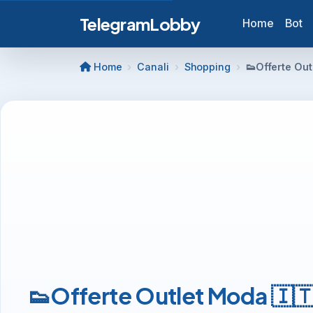
TelegramLobby
Home
Bot
Home
Canali
Shopping
👟Offerte Out
👟Offerte Outlet Moda 🇮