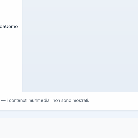
ticaUomo

 — i contenuti multimediali non sono mostrati.
08/26
21