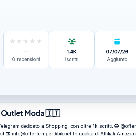
★
★
★
★
★
—
1.4K
07/07/26
0
recensioni
Iscritti
Aggiunto
e Outlet Moda 🇮🇹
elegram dedicato a Shopping, con oltre 1k iscritti. 🔵 @off
bot 📧
info@offerteimperdibili.net
In qualità di Affiliati Amazo