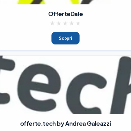
OfferteDale
x 32,5 x 24 cm), valigia bagaglio a mano con ruote

★
★
★
★
★
Scopri
x 32,5 x 24 cm), valigia bagaglio a mano con ruote

pandibile Valigia, 77 cm

offerte.tech by Andrea Galeazzi