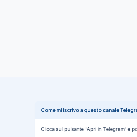
💣

💣

PREZZO BOMBA!!!

💣

💣

👖

Levi's Free Normal Buckle Cintura Uomo

💰

18,55€

invece di

35,00€

✅

- 47%

👉

Apri su Amazon

⛔️

Disclaimer prezzi

Come mi iscrivo a questo canale Teleg
#Adv
03/08/26
9
Clicca sul pulsante 'Apri in Telegram' e poi 