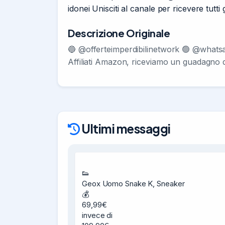
idonei Unisciti al canale per ricevere tutt
Descrizione Originale
🔵 @offerteimperdibilinetwork 🟢 @whatsa
Affiliati Amazon, riceviamo un guadagno da
Ultimi messaggi
👟

Geox Uomo Snake K, Sneaker

💰

69,99€

invece di
