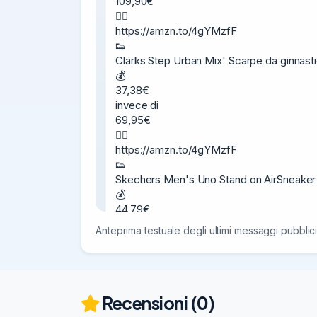
109,90€

👉🏻

https://amzn.to/4gYMzfF

👟

Clarks Step Urban Mix' Scarpe da ginnas
💰

37,38€

invece di

69,95€

👉🏻

https://amzn.to/4gYMzfF

👟

Skechers Men's Uno Stand on AirSneaker

💰

44,79€

invece di

Anteprima testuale degli ultimi messaggi pubblici
79,95€

👉🏻

https://amzn.to/4gYMzfF
03/
Recensioni (0)