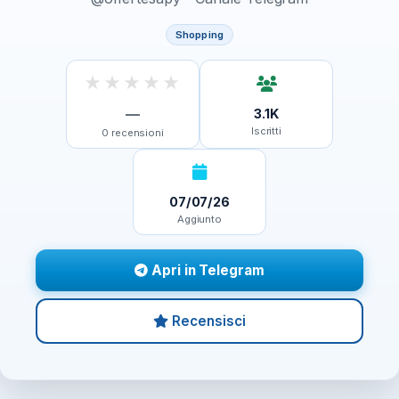
Shopping
★
★
★
★
★
—
3.1K
Iscritti
0
recensioni
07/07/26
Aggiunto
Apri in Telegram
Recensisci