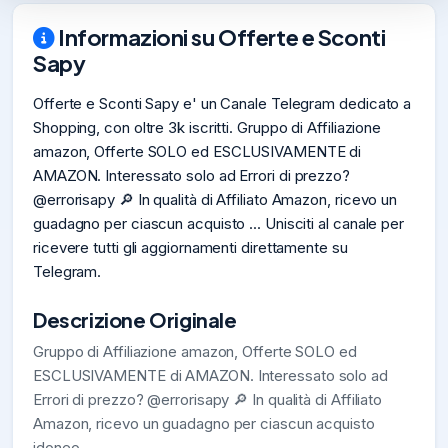
Informazioni su Offerte e Sconti
Sapy
Offerte e Sconti Sapy e' un Canale Telegram dedicato a
Shopping, con oltre 3k iscritti. Gruppo di Affiliazione
amazon, Offerte SOLO ed ESCLUSIVAMENTE di
AMAZON. Interessato solo ad Errori di prezzo?
@errorisapy 🔎 In qualità di Affiliato Amazon, ricevo un
guadagno per ciascun acquisto ... Unisciti al canale per
ricevere tutti gli aggiornamenti direttamente su
Telegram.
Descrizione Originale
Gruppo di Affiliazione amazon, Offerte SOLO ed
ESCLUSIVAMENTE di AMAZON. Interessato solo ad
Errori di prezzo? @errorisapy 🔎 In qualità di Affiliato
Amazon, ricevo un guadagno per ciascun acquisto
idoneo.