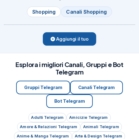
Shopping
Canali Shopping
Aggiungi il tuo
Esplora i migliori Canali, Gruppi e Bot
Telegram
Gruppi Telegram
Canali Telegram
Bot Telegram
Adulti Telegram
Amicizie Telegram
Amore & Relazioni Telegram
Animali Telegram
Anime & Manga Telegram
Arte & Design Telegram