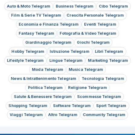
Auto & Moto Telegram
Business Telegram
Cibo Telegram
Film & Serie TV Telegram
Crescita Personale Telegram
Economia e Finanza Telegram
Eventi Telegram
Fantasy Telegram
Fotografia & Video Telegram
Giardinaggio Telegram
Giochi Telegram
Hobby Telegram
Istruzione Telegram
Libri Telegram
Lifestyle Telegram
Lingue Telegram
Marketing Telegram
Moda Telegram
Musica Telegram
News & Intrattenimento Telegram
Tecnologia Telegram
Politica Telegram
Religione Telegram
Salute & Benessere Telegram
Scommesse Telegram
Shopping Telegram
Software Telegram
Sport Telegram
Viaggi Telegram
Altro Telegram
Community Telegram