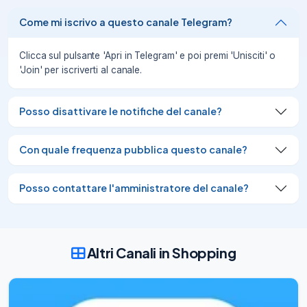
Come mi iscrivo a questo canale Telegram?
Clicca sul pulsante 'Apri in Telegram' e poi premi 'Unisciti' o
'Join' per iscriverti al canale.
Posso disattivare le notifiche del canale?
Con quale frequenza pubblica questo canale?
Posso contattare l'amministratore del canale?
Altri Canali in Shopping