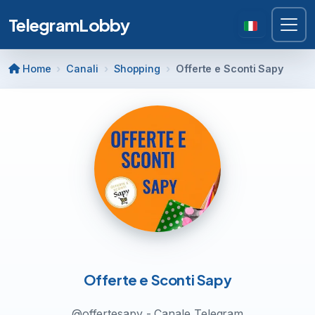
TelegramLobby
Home
Canali
Shopping
Offerte e Sconti Sapy
Offerte e Sconti Sapy
@offertesapy - Canale Telegram