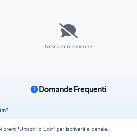
Nessuna recensione
Domande Frequenti
ram?
re con Funzione Mopping e Stazione di Aspirazione Automatica

premi 'Unisciti' o 'Join' per iscriverti al canale.