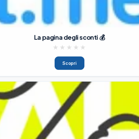
La pagina degli sconti 💰
★
★
★
★
★
Scopri