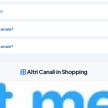
e?
02/03/25
118
canale?
i di Cottura

canale?
02/03/25
151
Altri Canali in Shopping