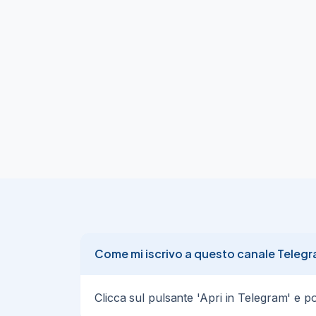
(Anziché 129,90 €)

👉🏼

https://amzn.to/3DdovGF
02/03/25
96
🌐

Control Nature - 24 Profilattici

💰

A Soli 11,19 €

✅

✂️

(Anziché 19,99 €)

👉🏼

https://amzn.to/4ilC8SX
02/03/25
92
🌐

Come mi iscrivo a questo canale Teleg
ECOVACS DEEBOT X1+ - Robot Aspirapolve
💰

A Soli 400,46 €

Clicca sul pulsante 'Apri in Telegram' e poi 
✅

✂️
