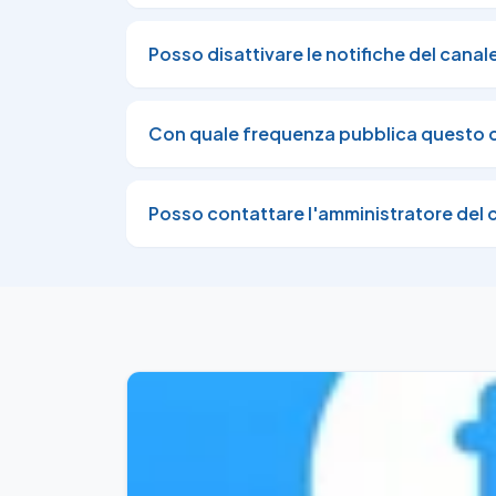
(Anziché 799,99 €)

👉🏼

Posso disattivare le notifiche del canal
https://amzn.to/3XoXuqq
🌐

Con quale frequenza pubblica questo 
Tristar - Friggitrice ad Aria con 6 Programm
💰

A Soli 39,49 €

Posso contattare l'amministratore del 
✅

👉🏼

https://amzn.to/4kk877X
🌐

BOSS - Profumo da Donna - 50ml

💰

A Soli 61,24 €

✅

✂️

(Anziché 121,00 €)
