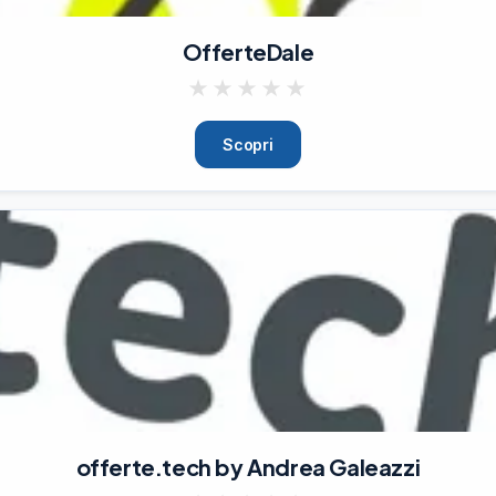
OfferteDale
★
★
★
★
★
Scopri
offerte.tech by Andrea Galeazzi