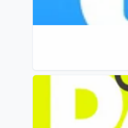
👉🏼

https://amzn.to/4kmLsb0
03/03/25
186
🌐

Hisense - Congelatore a Pozzo

💰

A Soli 192,99 €

✅

✂️

(Anziché 349,00 €)

👉🏼

https://amzn.to/4h8C2gL
04/03/25
198