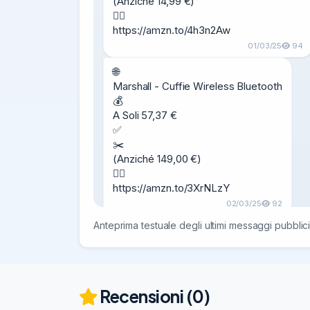
(Anziché 14,99 €)

👉🏼

https://amzn.to/4h3n2Aw
01/03/25
94
🌐

Marshall - Cuffie Wireless Bluetooth

💰

A Soli 57,37 €

✅

✂️

(Anziché 149,00 €)

👉🏼

https://amzn.to/3XrNLzY
02/03/25
92
Anteprima testuale degli ultimi messaggi pubblici
🌐

AmazonBasics - Monitor FullHD da 24"

💰

A Soli 77,99 €

✅

Recensioni (0)
✂️
