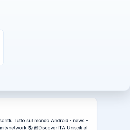
critti. Tutto sul mondo Android - news -
itynetwork 🌎 @DiscoverITA Unisciti al