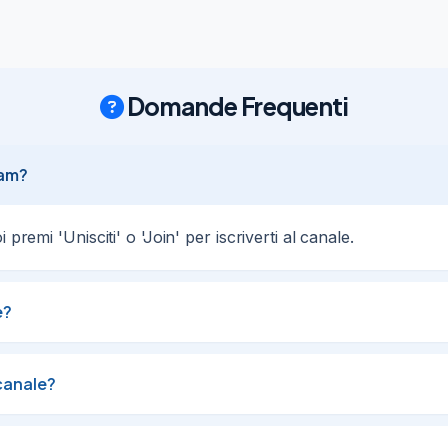
Domande Frequenti
ram?
premi 'Unisciti' o 'Join' per iscriverti al canale.
e?
canale?