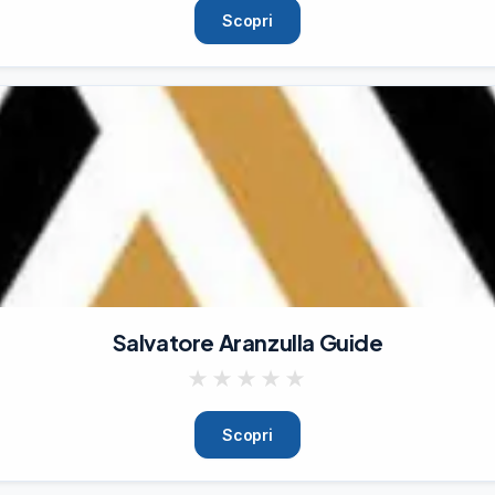
Scopri
Salvatore Aranzulla Guide
★
★
★
★
★
Scopri