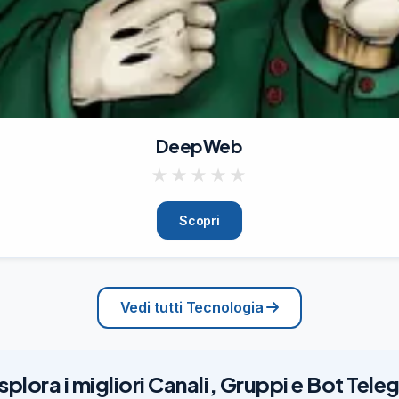
DeepWeb
★
★
★
★
★
Scopri
Vedi tutti Tecnologia
splora i migliori Canali, Gruppi e Bot Tel