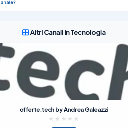
canale?
Altri Canali in Tecnologia
offerte.tech by Andrea Galeazzi
★
★
★
★
★