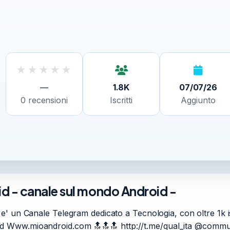
★
★
★
★
★
—
1.8K
07/07/26
0
recensioni
Iscritti
Aggiunto
d - canale sul mondo Android -
' un Canale Telegram dedicato a Tecnologia, con oltre 1k is
 Www.mioandroid.com 🔝🔝🔝 http://t.me/qual_ita @commun