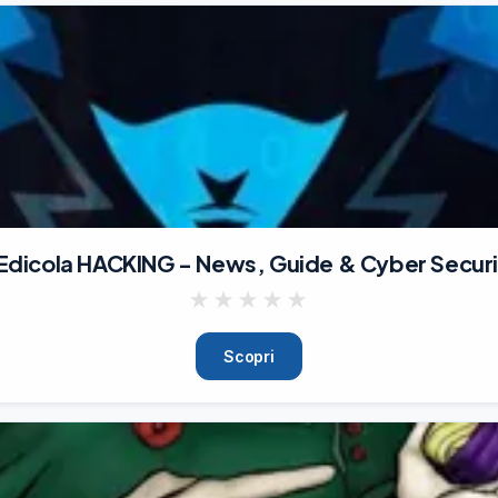
Edicola HACKING - News, Guide & Cyber Security
★
★
★
★
★
Scopri