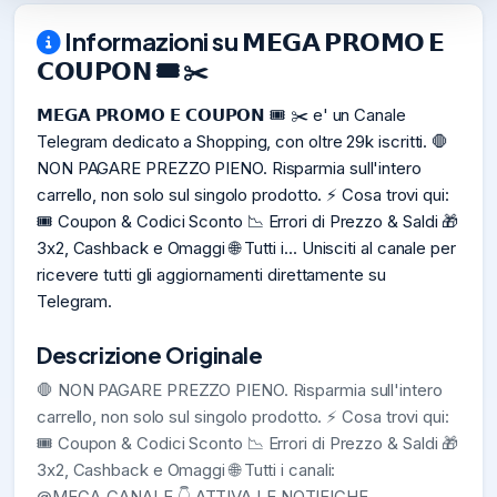
Informazioni su 𝗠𝗘𝗚𝗔 𝗣𝗥𝗢𝗠𝗢 𝗘
𝗖𝗢𝗨𝗣𝗢𝗡 🎟️ ✂️
𝗠𝗘𝗚𝗔 𝗣𝗥𝗢𝗠𝗢 𝗘 𝗖𝗢𝗨𝗣𝗢𝗡 🎟️ ✂️ e' un Canale
Telegram dedicato a Shopping, con oltre 29k iscritti. 🛑
NON PAGARE PREZZO PIENO. Risparmia sull'intero
carrello, non solo sul singolo prodotto. ⚡️ Cosa trovi qui:
🎟 Coupon & Codici Sconto 📉 Errori di Prezzo & Saldi 🎁
3x2, Cashback e Omaggi 🌐 Tutti i... Unisciti al canale per
ricevere tutti gli aggiornamenti direttamente su
Telegram.
Descrizione Originale
🛑 NON PAGARE PREZZO PIENO. Risparmia sull'intero
carrello, non solo sul singolo prodotto. ⚡️ Cosa trovi qui:
🎟 Coupon & Codici Sconto 📉 Errori di Prezzo & Saldi 🎁
3x2, Cashback e Omaggi 🌐 Tutti i canali:
@MEGA_CANALE 👇 ATTIVA LE NOTIFICHE