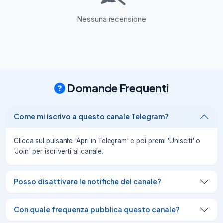
ITAFF20

: -20€ su 149€

Nessuna recensione
•

ITAFF30

: -30€ su 239€

•

ITAFF45

: -45€ su 359€

Domande Frequenti
•

ITAFF60

: -60€ su 47
Come mi iscrivo a questo canale Telegram?
03/08/26
943
Nuovi codici sconto ManoMano!

Clicca sul pulsante 'Apri in Telegram' e poi premi 'Unisciti' o
🛠️

'Join' per iscriverti al canale.
Se hai in programma lavori in casa, fai-da-
te o giardinaggio, approfitta delle nuove 
Posso disattivare le notifiche del canale?
promozioni attive su tutto il catalogo di

ManoMano

:

Con quale frequenza pubblica questo canale?
•
