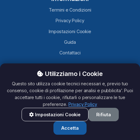
Termini e Condizioni
Privacy Policy
Impostazioni Cookie
Guida
Contattaci
Utilizziamo i Cookie
TelegramLobby.com
è un sito contenente Canali, Gruppi e
Bot Telegram caricati da utenti Telegram, non ci assumiamo
Questo sito utilizza cookie tecnici necessari e, previo tuo
nessuna responsabilità del loro contenuto. Questo sito non è
consenso, cookie di profilazione per analisi e pubblicita'. Puoi
affiliato con Telegram.
accettare tutti i cookie, rifiutarli o personalizzare le tue
preferenze.
Privacy Policy
Impostazioni Cookie
Rifiuta
All rights reserved - TelegramLobby ©2026
Accetta