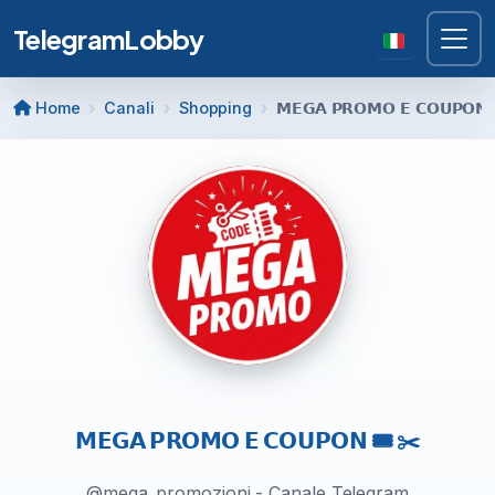
TelegramLobby
Home
Canali
Shopping
𝗠𝗘𝗚𝗔 𝗣𝗥𝗢𝗠𝗢 𝗘 𝗖𝗢𝗨𝗣𝗢𝗡 
𝗠𝗘𝗚𝗔 𝗣𝗥𝗢𝗠𝗢 𝗘 𝗖𝗢𝗨𝗣𝗢𝗡 🎟️ ✂️
@mega_promozioni - Canale Telegram