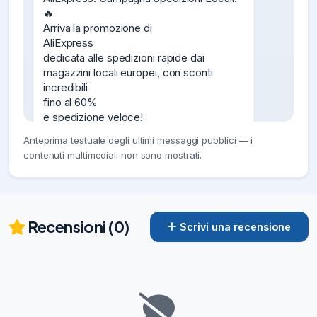
🔥

Arriva la promozione di

AliExpress

dedicata alle spedizioni rapide dai 
magazzini locali europei, con sconti 
incredibili

fino al 60%

e spedizione veloce!

Ecco i

Anteprima testuale degli ultimi messaggi pubblici — i
codici sconto generici

contenuti multimediali non sono mostrati.
attivi:

•

ITAFF2

: -2€ su 18€

•

Recensioni (0)
Scrivi una recensione
ITAFF6

: -6€ su 45€

•

ITAFF11

: -11€ su 79€

•
