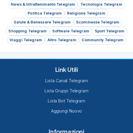
sicurezza domestica!

News & Intrattenimento Telegram
Tecnologia Telegram
#Casaegiardino
Politica Telegram
Religione Telegram
09/08/26
38
Salute & Benessere Telegram
Scommesse Telegram
Shopping Telegram
Software Telegram
Sport Telegram
Viaggi Telegram
Altro Telegram
Community Telegram
Link Utili
Lista Canali Telegram
Lista Gruppi Telegram
Lista Bot Telegram
Aggiungi Nuovo
Informazioni