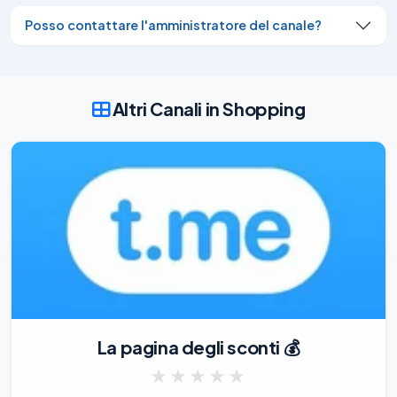
A soli

44.39€

Posso contattare l'amministratore del canale?
invece di

88.78€

❌

🔥

Altri Canali in Shopping
Sconto del

50%

🎟️

Coupon:

LV8Y56

— 0,89€ di sconto su una spesa di 17,70€

🔗

https://s.click.aliexpress.com/e/_c4eM7S
dN

#Elettrodomestici
09/08/26
120
‼️

La pagina degli sconti 💰
SCONTO ASSURDO

2023 Estate Nuovo Vintage Guanti da 
★
★
★
★
★
moto in pelle da uomo Nero Resistente 