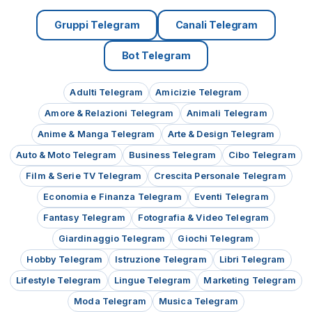
‼️

Gruppi Telegram
Canali Telegram
SCONTO ASSURDO

🚰

Bot Telegram
Valvola Acqua Intelligente SONOFF 
Zigbee con Misuratore di Flusso e 
Adulti Telegram
Amicizie Telegram
Supporto Apple Home

✅

Amore & Relazioni Telegram
Animali Telegram
A soli

Anime & Manga Telegram
Arte & Design Telegram
38.17€

Auto & Moto Telegram
invece di

Business Telegram
Cibo Telegram
134.29€

Film & Serie TV Telegram
Crescita Personale Telegram
❌

Economia e Finanza Telegram
Eventi Telegram
🔥

Sconto del

Fantasy Telegram
Fotografia & Video Telegram
72%

Giardinaggio Telegram
Giochi Telegram
🔗

https://s.click.aliexpress.com/e/_c4N75
Hobby Telegram
Istruzione Telegram
Libri Telegram
m43

Lifestyle Telegram
Lingue Telegram
Marketing Telegram
🚨

Allarme perdite integrato per la massima 
Moda Telegram
Musica Telegram