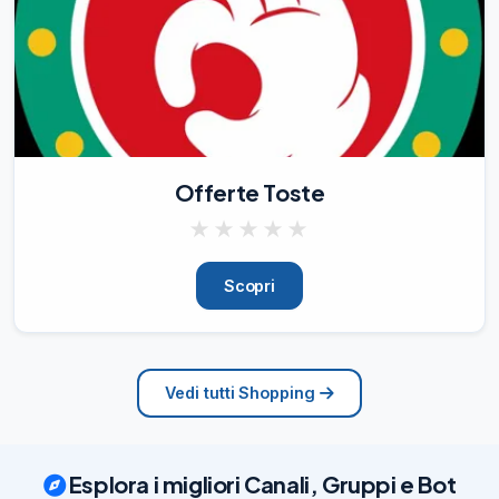
CMF by Nothing Watch Pro 2 Smartwatch 
AMOLED con GPS e Autonomia 11 Giorni

✅

A soli

46.00€

invece di

79.00€

❌

Offerte Toste
🔥

Sconto del

★
★
★
★
★
42%

🔗

Scopri
https://s.click.aliexpress.com/e/_c3oD3al
z

🔋

Batteria infinita e design minimalista ad un 
prezzo super!

Vedi tutti Shopping
#Elettronicadiconsumo
09/08/26
90
‼️

Esplora i migliori Canali, Gruppi e Bot