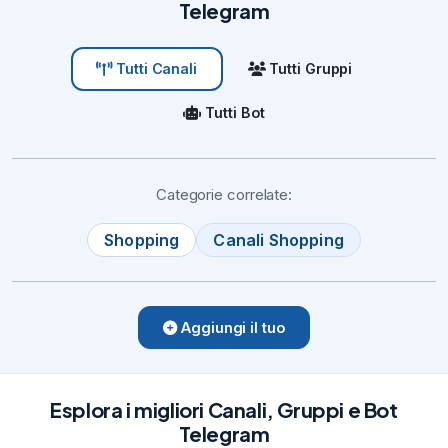
SCONTO ASSURDO

Telegram
🧽

Panno in Microfibra Professionale per 
Asciugatura e Pulizia Auto Super 
Tutti Gruppi
Tutti Canali
Assorbente

✅

Tutti Bot
A soli

2.69€

invece di

8.34€

Categorie correlate:
❌

🔥

Shopping
Canali Shopping
Sconto del

68%

🔗

https://s.click.aliexpress.com/e/_c3LcbR
Aggiungi il tuo
aT

✨

Asciugatura perfetta senza aloni, ideale 
per la tua auto!

Esplora i migliori Canali, Gruppi e Bot
#Automobiliemotociclette
Telegram
09/08/26
65