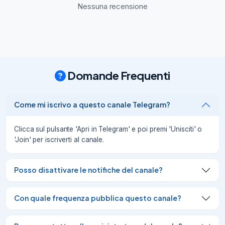
tramite terminale per automatizzare e 
Nessuna recensione
velocizzare alcune operazioni.

Scritto da:

Davide Galati (in arte PsykeDady)
09/11/24
1.34K
💬

Domande Frequenti
#howto - KDE Connect: integrazione tra 
dispositivi

KDE Connect è un software open-source 
Come mi iscrivo a questo canale Telegram?
che consente di comunicare da e verso 
altri dispositivi connessi alla stessa rete.

Scritto da:

Clicca sul pulsante 'Apri in Telegram' e poi premi 'Unisciti' o
Midblyte

'Join' per iscriverti al canale.
Redatto da:

PsykeDady
Posso disattivare le notifiche del canale?
24/11/24
1.55K
https://t.me/guadecitaly
Con quale frequenza pubblica questo canale?
26/03/25
1.38K
https://gaming.hwupgrade.it/news/videog