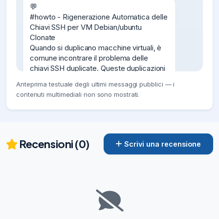
💬

#howto - Rigenerazione Automatica delle 
Chiavi SSH per VM Debian/ubuntu 
Clonate

Quando si duplicano macchine virtuali, è 
comune incontrare il problema delle 
chiavi SSH duplicate. Queste duplicazioni 
possono causare conflitti e avvisi di 
Anteprima testuale degli ultimi messaggi pubblici — i
sicurezza durante le connessioni SSH. 
contenuti multimediali non sono mostrati.
Questo articolo fornisce una soluzione 
generale per generare chiavi SSH uniche 
per ogni macchina clonata, 
indipendentemente
Recensioni (0)
02/11/24
1.07K
Scrivi una recensione
💬

#howto - Gestire i CSV da terminale

A lavoro mi capita di gestire sempre una 
certa quantità di CSV e similari, alle volte 
anche di una certa dimensione.

Spesso e volentieri, decido di farlo 