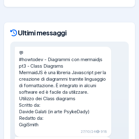
Ultimi messaggi
💬

#howtodev - Diagrammi con mermaidjs 
pt3 - Class Diagrams

MermaidJS è una libreria Javascript per la 
creazione di diagrammi tramite linguaggio 
di formattazione. È integrato in alcuni 
software ed è facile da utilizzare.

Utilizzo dei Class diagrams

Scritto da:

Davide Galati (in arte PsykeDady)

Redatto da:

GigiSmith
27/10/24
918