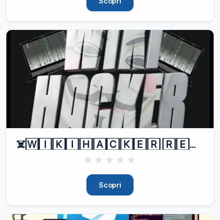
Scopri
☠️🅆🄸🄺🄸🄷🄰🄲🄺🄴🅁 🅁🄴🄳🄸🅁🄴🄲🅃☠️
★
★
★
★
★
Scopri