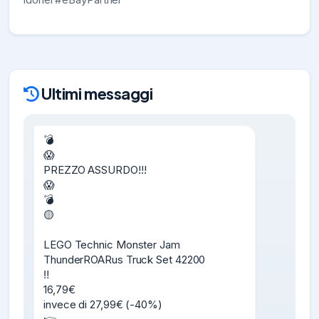
Ultimi messaggi
💣

😱

PREZZO ASSURDO!!!

😱

💣

🟡️

LEGO Technic Monster Jam 
ThunderROARus Truck Set 42200

‼️

16,79€

invece di 27,99€ (-40%)
