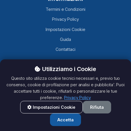
Termini e Condizioni
Privacy Policy
Impostazioni Cookie
Guida
Contattaci
Utilizziamo i Cookie
TelegramLobby.com
è un sito contenente Canali, Gruppi e
Bot Telegram caricati da utenti Telegram, non ci assumiamo
Questo sito utilizza cookie tecnici necessari e, previo tuo
nessuna responsabilità del loro contenuto. Questo sito non è
consenso, cookie di profilazione per analisi e pubblicita'. Puoi
affiliato con Telegram.
accettare tutti i cookie, rifiutarli o personalizzare le tue
preferenze.
Privacy Policy
Impostazioni Cookie
Rifiuta
All rights reserved - TelegramLobby ©2026
Accetta