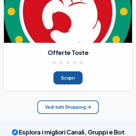
✅

📅

Fino
08/08/26
2.32K
🟡️

LEGO Classic Scatola Magica 
Offerte Toste
Trasparente Mattoncini Colorati 11040

‼️

★
★
★
★
★
16,90€

invece di 19,99€ (-15%)

Scopri
👉

https://amzlink.to/az0agkFj174nP

#affiliate

📲

Scarica l’App

Vedi tutti Shopping
🆕
08/08/26
2.33K
Esplora i migliori Canali, Gruppi e Bot