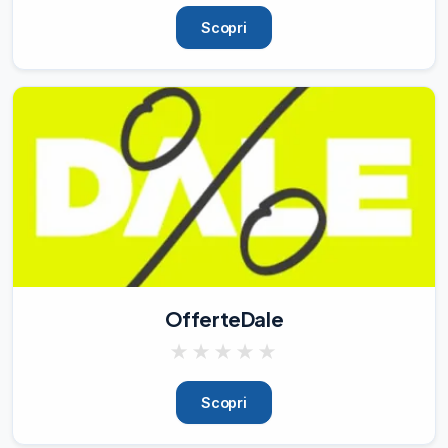
🆕
Scopri
07/08/26
2.58K
🟡️

LEGO Classic Valigetta Creativa con 
Mattoncini Colorati 10713

‼️

17,58€

invece di 19,99€ (-12%)

👉

https://amzlink.to/az0ZDlG8Hk0S0

#affiliate

📲

Scarica l’App

OfferteDale
🆕
08/08/26
2.07K
★
★
★
★
★
💣

🔥

Scopri
TORNA IL CASHBACK ALIEXPRESS

‼️
