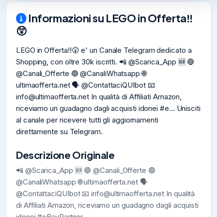
Informazioni su LEGO in Offerta‼️
😲
LEGO in Offerta‼️😲 e' un Canale Telegram dedicato a
Shopping, con oltre 30k iscritti. 📲 @Scarica_App 🆕 🔵
@Canali_Offerte 🟢 @CanaliWhatsapp 🌐
ultimaofferta.net 🗣️ @ContattaciQUIbot 📧
info@ultimaofferta.net
In qualità di Affiliati Amazon,
riceviamo un guadagno dagli acquisti idonei #e... Unisciti
al canale per ricevere tutti gli aggiornamenti
direttamente su Telegram.
Descrizione Originale
📲 @Scarica_App 🆕 🔵 @Canali_Offerte 🟢
@CanaliWhatsapp 🌐 ultimaofferta.net 🗣️
@ContattaciQUIbot 📧
info@ultimaofferta.net
In qualità
di Affiliati Amazon, riceviamo un guadagno dagli acquisti
idonei #eBayPartner