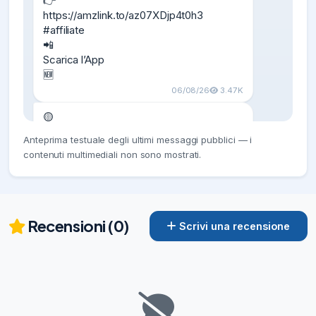
👉

https://amzlink.to/az07XDjp4t0h3

#affiliate

📲

Scarica l’App

🆕
06/08/26
3.47K
🟡️

Anteprima testuale degli ultimi messaggi pubblici — i
LEGO DUPLO Treno dei Numeri Giochi 
contenuti multimediali non sono mostrati.
Didattici 10954

‼️

15,99€

invece di 19,99€ (-20%)

👉

Recensioni (0)
Scrivi una recensione
https://amzlink.to/az0YHuW7O8uWQ

#affiliate

📲

Scarica l’App

🆕
07/08/26
3.19K