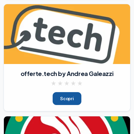
💰

Unisciti subito alla nostra squadra e ottieni 
dal 3% fino al 9% di cashback sui tuoi 
aquisti!

💪

Più siamo, più aumenta il cashback di 
tutta la squadra

1️⃣

Entra nella nostra squadra

👉

https://s.click.aliexpress.com/e/_c3K6NI
offerte.tech by Andrea Galeazzi
hl

2️⃣

★
★
★
★
★
Compra su AliExpress

come fai sempre (a breve vi 
Scopri
segnaleremo bombe pazzesche

🫣

)

3️⃣

Ricevi il cashback

dopo la spedizione
