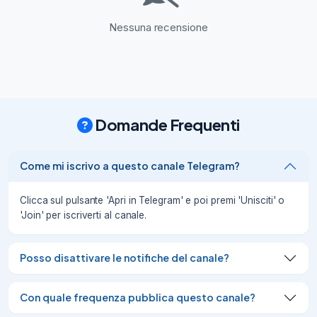
🟡️

Nessuna recensione
LEGO Creator 3 in 1 Ruota Panoramica 
Gioco Trasformabile

‼️

80,19€

invece di 89,99€ (-11%)

Domande Frequenti
👉

https://amzlink.to/az0qXkI4lGe4c

#affiliate

Come mi iscrivo a questo canale Telegram?
📲

Scarica l’App

🆕
Clicca sul pulsante 'Apri in Telegram' e poi premi 'Unisciti' o
'Join' per iscriverti al canale.
07/08/26
3.21K
🟡️

Posso disattivare le notifiche del canale?
LEGO Architecture Fontana di Trevi Kit di 
Modellismo 21062

Con quale frequenza pubblica questo canale?
‼️

127,99€
