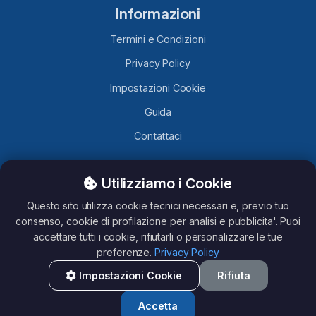
Informazioni
Termini e Condizioni
Privacy Policy
Impostazioni Cookie
Guida
Contattaci
Utilizziamo i Cookie
TelegramLobby.com
è un sito contenente Canali, Gruppi e
Bot Telegram caricati da utenti Telegram, non ci assumiamo
Questo sito utilizza cookie tecnici necessari e, previo tuo
nessuna responsabilità del loro contenuto. Questo sito non è
consenso, cookie di profilazione per analisi e pubblicita'. Puoi
affiliato con Telegram.
accettare tutti i cookie, rifiutarli o personalizzare le tue
preferenze.
Privacy Policy
Impostazioni Cookie
Rifiuta
All rights reserved - TelegramLobby ©2026
Accetta