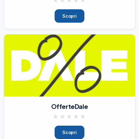
★
★
★
★
★
Scopri
OfferteDale
★
★
★
★
★
Scopri