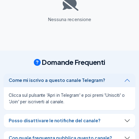
Nicolaus

Valtournenche - Aosta
05/08/26
42
Nessuna recensione
05-08-2026

ADDETTO ACCOGLIENZA CLIENTI

NKM Sede Legale: Via Ponchielli 
Amilcare n1, 20129 Milano - P.I 
13547840960

Milano
Domande Frequenti
05/08/26
44
05-08-2026

Come mi iscrivo a questo canale Telegram?
Elettricista Industriale e Bordo Macchina

ITE srl

Clicca sul pulsante 'Apri in Telegram' e poi premi 'Unisciti' o
Roma
'Join' per iscriverti al canale.
05/08/26
44
Posso disattivare le notifiche del canale?
Con quale frequenza pubblica questo canale?