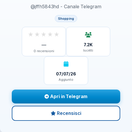
@jffh5843hd - Canale Telegram
Shopping
★
★
★
★
★
—
7.2K
Iscritti
0
recensioni
07/07/26
Aggiunto
Apri in Telegram
Recensisci