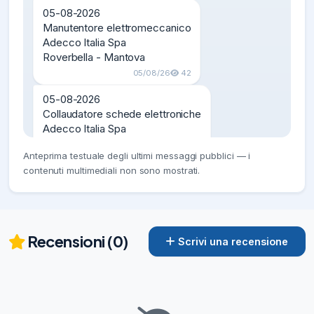
05-08-2026

Manutentore elettromeccanico

Adecco Italia Spa

Roverbella - Mantova
05/08/26
42
05-08-2026

Collaudatore schede elettroniche

Adecco Italia Spa

Ponte San Pietro - Bergamo
Anteprima testuale degli ultimi messaggi pubblici — i
05/08/26
49
contenuti multimediali non sono mostrati.
05-08-2026

PERITO ELETTROMECCANICO IN 
TIROCINIO Cod. 67

SYNERGIE ITALIA SPA

Recensioni (0)
Scrivi una recensione
Biella
05/08/26
45
05-08-2026

MANUTENTORE
